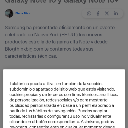
Elena Díaz
Samsung ha presentado oficialmente en un evento
celebrado en Nueva York (EE.UU.) los nuevos
productos estrella de la gama alta Note y desde
Blogthinkbig.com te contamos todas sus
características técnicas.
Al fin llegó la esperada Samsung Unpacked 2019 y, tras
varias semanas de rumores y filtraciones, ya
Telefónica puede utilizar, en función de la sección,
conocemos todos los detalles de los nuevos
subdominio o apartado del sitio web que estés visitando,
productos de la compañía surcoreana:
Samsung
cookies propias y de terceros con fines técnicos, analíticos,
Galaxy Note 10 y Samsung Galaxy Note 10+
. ¿Cuáles
de personalización, redes sociales y/o para mostrarte
publicidad personalizada en base a un perfil elaborado a
son sus especificaciones técnicas? ¿Se confirman las
partir de tus hábitos de navegación. Puedes aceptar
últimas filtraciones de Evan Blass.
todas, rechazarlas o configurar su uso individualmente
clicando en el botón correspondiente. Asimismo, podrás
revocar tu consentimiento en cualquier momento desde