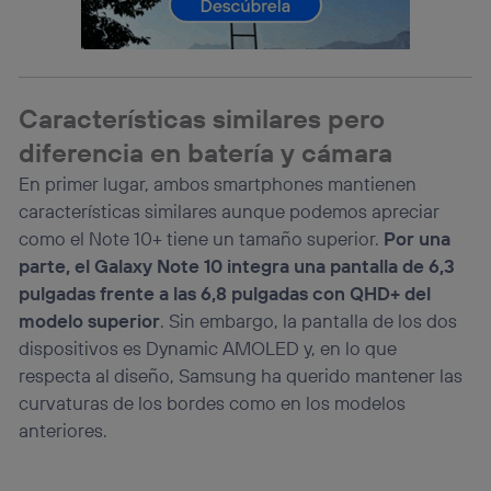
consienta el uso de la tecnología recibirá el mismo
identificador. Típicamente:
Si utilizas una
conexión de banda ancha
(p. ej., Wi-Fi),
el marketing o análisis se realizará en función de las
actividades de navegación de los miembros del hogar
Características similares pero
que hayan dado su consentimiento.
Si utilizas
datos móviles
, el marketing será más
diferencia en batería y cámara
personalizado, ya que se basará únicamente en la
En primer lugar, ambos smartphones mantienen
navegación del usuario del móvil.
características similares aunque podemos apreciar
Puedes gestionar los consentimientos Utiq seleccionando
“Administrar Utiq” en la parte inferior de esta página web o
como el Note 10+ tiene un tamaño superior.
Por una
visitando el
portal de privacidad de Utiq
parte, el Galaxy Note 10 integra una pantalla de 6,3
(“consenthub”)
. Para más información, consulta
pulgadas frente a las 6,8 pulgadas con QHD+ del
la
política de privacidad de Utiq
.
modelo superior
. Sin embargo, la pantalla de los dos
dispositivos es Dynamic AMOLED y, en lo que
respecta al diseño, Samsung ha querido mantener las
curvaturas de los bordes como en los modelos
anteriores.