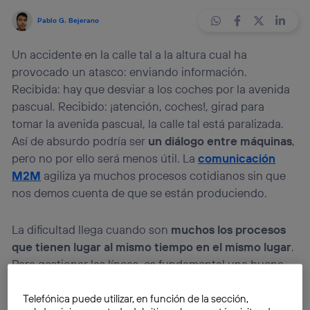
Pablo G. Bejerano
Un accidente en la calle tal a la altura cual ha
provocado un atasco: enviando información.
Recibida: hay que desviar a los coches por la avenida
pascual. Recibido: ¡atención, coches!, girad para
tomar la avenida pascual, la calle tal está paralizada.
Así de absurdo podría ser
un diálogo entre máquinas
,
pero no por ello será menos útil. La
comunicación
M2M
agiliza ya muchos procesos cotidianos sin que
nos demos cuenta de que se están produciendo.
La dificultad llega cuando son
muchos los procesos
que tienen lugar al mismo tiempo en el mismo lugar
.
Para gestionar las líneas, es fundamental una buena
coordinación del sistema, sobre todo cuanto más
complejo sea el conjunto. Datos de tráfico,
Telefónica puede utilizar, en función de la sección,