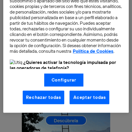
subdominio o apartado del sitio web que estés visitando,
condiciones atmosféricas, horas de luz y oscuridad;
cookies propias y de terceros con fines técnicos, analíticos,
todo ello es información obtenida por máquinas y que
de personalización, redes sociales y/o para mostrarte
requiere respuesta de otras máquinas, como paneles
publicidad personalizada en base a un perfil elaborado a
partir de tus hábitos de navegación. Puedes aceptar
interactivos, red de riego o alumbrado.
todas, rechazarlas o configurar su uso individualmente
clicando en el botón correspondiente. Asimismo, podrás
revocar tu consentimiento en cualquier momento desde
la opción de configuración. Si deseas obtener información
más detallada, consulta nuestra
Política de Cookies
.
¿Quieres activar la tecnología impulsada por
las operadoras de telefonía?
Nosotros, Telefónica S.A., utilizamos la tecnología Utiq para
Configurar
realizar nuestras acciones de marketing digital o análisis
(como se describe en este aviso de consentimiento)
basadas en tu navegación en nuestra(s) web(s)
listadas
aquí
(solo cuando utilizas una
conexión a
Rechazar todas
Aceptar todas
internet habilitada
, proporcionada por una de las
operadoras de telefonía participantes, y otorgas tu
consentimiento en cada página web).
La tecnología Utiq está diseñada con la privacidad como
prioridad ofreciéndote elección y control.
La tecnología utiliza un identificador cifrado creado por tu