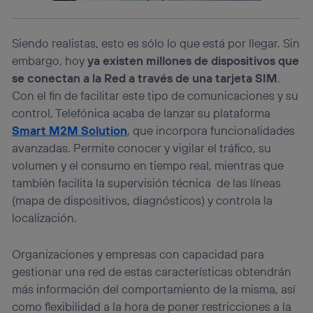
operadora de telefonía
, utilizando tu dirección IP y otra
información de la cuenta de cliente de
telecomunicaciones vinculada a la conexión que utilizas
Siendo realistas, esto es sólo lo que está por llegar. Sin
(p. ej., número de teléfono móvil).
embargo, hoy
ya existen millones de dispositivos que
Este identificador se asigna a la conexión de internet, por
se conectan a la Red a través de una tarjeta SIM
.
lo que cualquier persona que conecte su dispositivo y
Con el fin de facilitar este tipo de comunicaciones y su
consienta el uso de la tecnología recibirá el mismo
identificador. Típicamente:
control, Telefónica acaba de lanzar su plataforma
Smart M2M Solution
, que incorpora funcionalidades
Si utilizas una
conexión de banda ancha
(p. ej., Wi-Fi),
el marketing o análisis se realizará en función de las
avanzadas. Permite conocer y vigilar el tráfico, su
actividades de navegación de los miembros del hogar
volumen y el consumo en tiempo real, mientras que
que hayan dado su consentimiento.
también facilita la supervisión técnica de las líneas
Si utilizas
datos móviles
, el marketing será más
(mapa de dispositivos, diagnósticos) y controla la
personalizado, ya que se basará únicamente en la
navegación del usuario del móvil.
localización.
Puedes gestionar los consentimientos Utiq seleccionando
“Administrar Utiq” en la parte inferior de esta página web o
Organizaciones y empresas con capacidad para
visitando el
portal de privacidad de Utiq
gestionar una red de estas características obtendrán
(“consenthub”)
. Para más información, consulta
la
política de privacidad de Utiq
.
más información del comportamiento de la misma, así
como flexibilidad a la hora de poner restricciones a la