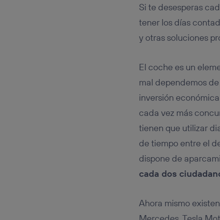
Este iden
Si te desesperas cad
conecte s
Típicame
tener los días conta
Si util
y otras soluciones 
realiz
hayan 
Si util
El coche es un eleme
únicam
mal dependemos de lo
Puedes ge
inversión económica 
inferior 
Para más 
cada vez más concurr
tienen que utilizar 
de tiempo entre el d
dispone de aparcamie
cada dos ciudadano
Ahora mismo existen
Mercedes, Tesla Moto