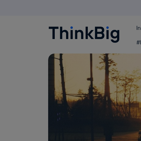
I
Blogthinkbig.com
#