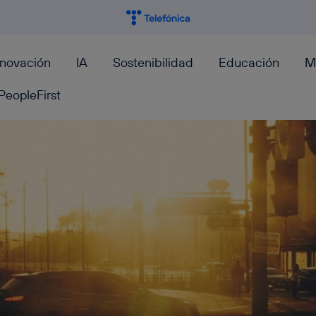
nnovación
IA
Sostenibilidad
Educación
M
PeopleFirst