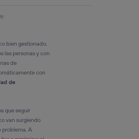
ico bien gestionado,
s las personas y con
onas de
utomáticamente con
dad de
s que seguir
poco van surgiendo
e problema. A