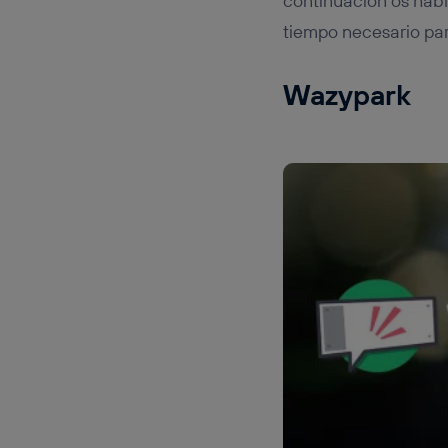
continuación os hab
tiempo necesario pa
Wazypark