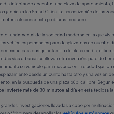
tificador se asigna a la conexión de internet, por lo que cualquier pe
a día intentando encontrar una plaza de aparcamiento, 
u dispositivo y consienta el uso de la tecnología recibirá el mismo iden
nte:
dos gracias a las Smart Cities. La sensorización de las z
izas una
conexión de banda ancha
(p. ej., Wi-Fi), el marketing o análi
prometen solucionar este problema moderno.
ará en función de las actividades de navegación de los miembros del
dado su consentimiento.
izas
datos móviles
, el marketing será más personalizado, ya que se ba
nto fundamental de la sociedad moderna en la que vivim
ente en la navegación del usuario del móvil.
s vehículos personales para desplazarnos en nuestro día
stionar los consentimientos Utiq seleccionando “Administrar Utiq” e
necesaria para cualquier familia de clase media, el tiem
de esta página web o visitando el
portal de privacidad de Utiq (“c
información, consulta la
política de privacidad de Utiq
.
idas vías urbanas conllevan otra inversión, pero de tie
diariamente su vehículo para moverse en la ciudad gastan
esplazamiento desde un punto hasta otro y una vez en des
nto, en la búsqueda de una plaza pública libre. Según e
s invierte más de 30 minutos al día
en esta tediosa la
 grandes investigaciones llevadas a cabo por multinaci
rs o Volvo para desarrollar los
vehículos autónomos
qu