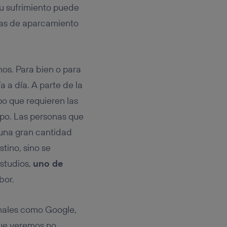
rsona que
tu sufrimiento puede
tificador.
onas de aparcamiento
sis se
 hogar que
sará
os. Para bien o para
 a día. A parte de la
n la parte
po que requieren las
onsenthub”)
.
mpo. Las personas que
 una gran cantidad
tino, sino se
studios,
uno de
bor.
onales como Google,
e veremos no