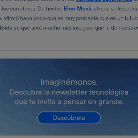
 las carreteras. De hecho,
Elon Musk
, al cual se le podr
io, afirmó hace poco que es muy probable que en un futur
ibida
ya que será mucho más insegura que la de nuestros