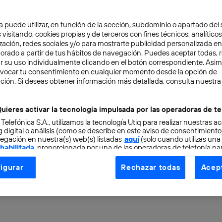
a puede utilizar, en función de la sección, subdominio o apartado del 
 visitando, cookies propias y de terceros con fines técnicos, analíticos
zación, redes sociales y/o para mostrarte publicidad personalizada e
aborado a partir de tus hábitos de navegación. Puedes aceptar todas, 
r su uso individualmente clicando en el botón correspondiente. Asi
evocar tu consentimiento en cualquier momento desde la opción de
TAL
4 min
ción. Si deseas obtener información más detallada, consulta nuestra
ciones de Smart Parking 
uieres activar la tecnología impulsada por las operadoras de te
 Telefónica S.A., utilizamos la tecnología Utiq para realizar nuestras a
ventar los problemas de
 digital o análisis (como se describe en este aviso de consentimient
egación en nuestra(s) web(s) listadas
aquí
(solo cuando utilizas una
 habilitada
, proporcionada por una de las operadoras de telefonía par
iento
tu consentimiento en cada página web).
igurar
Rechazar todas
Acept
ogía Utiq está diseñada con la privacidad como prioridad ofreciéndot
ogía utiliza un identificador cifrado creado por tu
operadora de tele
o tu dirección IP y otra información de la cuenta de cliente de telec
 a la conexión que utilizas (p. ej., número de teléfono móvil).