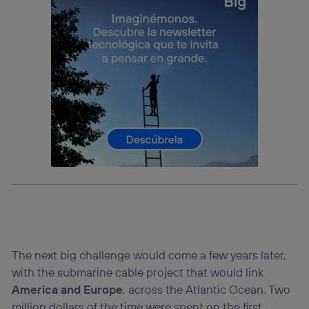
que hayan dado su consentimiento.
Si utilizas
datos móviles
, el marketing será más
personalizado, ya que se basará únicamente en la
navegación del usuario del móvil.
Puedes gestionar los consentimientos Utiq seleccionando
“Administrar Utiq” en la parte inferior de esta página web o
visitando el
portal de privacidad de Utiq
(“consenthub”)
. Para más información, consulta
la
política de privacidad de Utiq
.
The next big challenge would come a few years later,
with the submarine cable project that would link
America and Europe
, across the Atlantic Ocean. Two
million dollars of the time were spent on the first