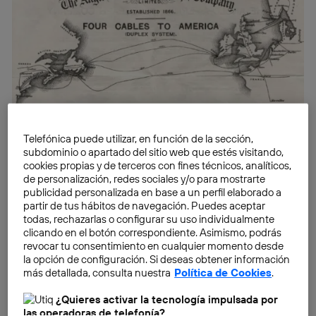
In 1850, with the expansion of the
telegraph
, it
became necessary to connect two points separated
Telefónica puede utilizar, en función de la sección,
subdominio o apartado del sitio web que estés visitando,
by the sea:
France and England.
The closest point
cookies propias y de terceros con fines técnicos, analíticos,
between the two countries is the
Pas de Calais
de personalización, redes sociales y/o para mostrarte
(located in the English Channel) and that’s where the
publicidad personalizada en base a un perfil elaborado a
partir de tus hábitos de navegación. Puedes aceptar
first submarine cable was laid. Given the early period,
todas, rechazarlas o configurar su uso individualmente
it was made of copper. This first foray was somewhat
clicando en el botón correspondiente. Asimismo, podrás
disastrous because the signals suffered delays which,
revocar tu consentimiento en cualquier momento desde
la opción de configuración. Si deseas obtener información
added to the rebounds and the absence of shielding
más detallada, consulta nuestra
Política de Cookies
.
on the cable, made the signal unrecognisable. The
best thing that could have happened to this first cable
¿Quieres activar la tecnología impulsada por
las operadoras de telefonía?
occurred in 1851 when a fisherman’ nets got caught on