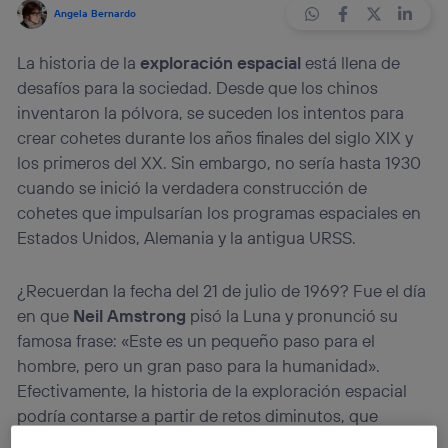
Angela Bernardo
La historia de la
exploración espacial
está llena de
desafíos para la sociedad. Desde que los chinos
inventaron la pólvora, se suceden los intentos para
crear cohetes durante los años finales del siglo XIX y
los primeros del XX. Sin embargo, no sería hasta 1930
cuando se inició la verdadera construcción de
cohetes que impulsarían los programas espaciales en
Estados Unidos, Alemania y la antigua URSS.
¿Recuerdan la fecha del 21 de julio de 1969? Fue el día
en que
Neil Amstrong
pisó la Luna y pronunció su
famosa frase: «Este es un pequeño paso para el
hombre, pero un gran paso para la humanidad».
Efectivamente, la historia de la exploración espacial
podría contarse a partir de retos diminutos, que
gracias a los esfuerzos de investigación