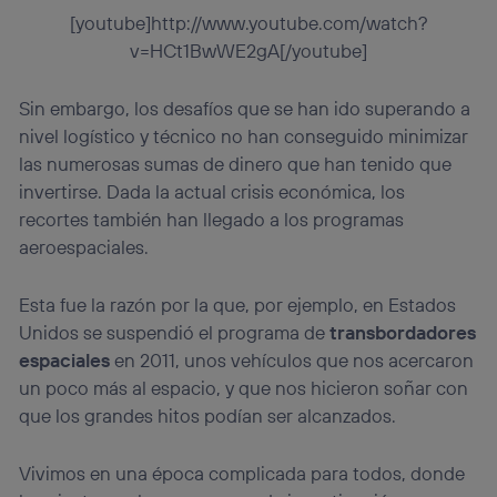
prioridad ofreciéndote elección y control.
[youtube]http://www.youtube.com/watch?
La tecnología utiliza un identificador cifrado creado por tu
v=HCt1BwWE2gA[/youtube]
operadora de telefonía
, utilizando tu dirección IP y otra
información de la cuenta de cliente de
Sin embargo, los desafíos que se han ido superando a
telecomunicaciones vinculada a la conexión que utilizas
(p. ej., número de teléfono móvil).
nivel logístico y técnico no han conseguido minimizar
Este identificador se asigna a la conexión de internet, por
las numerosas sumas de dinero que han tenido que
lo que cualquier persona que conecte su dispositivo y
invertirse. Dada la actual crisis económica, los
consienta el uso de la tecnología recibirá el mismo
recortes también han llegado a los programas
identificador. Típicamente:
aeroespaciales.
Si utilizas una
conexión de banda ancha
(p. ej., Wi-Fi),
el marketing o análisis se realizará en función de las
actividades de navegación de los miembros del hogar
Esta fue la razón por la que, por ejemplo, en Estados
que hayan dado su consentimiento.
Unidos se suspendió el programa de
transbordadores
Si utilizas
datos móviles
, el marketing será más
espaciales
en 2011, unos vehículos que nos acercaron
personalizado, ya que se basará únicamente en la
un poco más al espacio, y que nos hicieron soñar con
navegación del usuario del móvil.
que los grandes hitos podían ser alcanzados.
Puedes gestionar los consentimientos Utiq seleccionando
“Administrar Utiq” en la parte inferior de esta página web o
visitando el
portal de privacidad de Utiq
Vivimos en una época complicada para todos, donde
(“consenthub”)
. Para más información, consulta