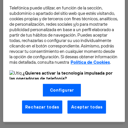
internacionales hemos conseguido ir superando,
Telefónica puede utilizar, en función de la sección,
hasta llegar incluso a enviar un robot a Marte.
subdominio o apartado del sitio web que estés visitando,
cookies propias y de terceros con fines técnicos, analíticos,
de personalización, redes sociales y/o para mostrarte
publicidad personalizada en base a un perfil elaborado a
partir de tus hábitos de navegación. Puedes aceptar
todas, rechazarlas o configurar su uso individualmente
clicando en el botón correspondiente. Asimismo, podrás
revocar tu consentimiento en cualquier momento desde
la opción de configuración. Si deseas obtener información
más detallada, consulta nuestra
Política de Cookies
.
¿Quieres activar la tecnología impulsada por
las operadoras de telefonía?
Nosotros, Telefónica S.A., utilizamos la tecnología Utiq para
Configurar
realizar nuestras acciones de marketing digital o análisis
(como se describe en este aviso de consentimiento)
basadas en tu navegación en nuestra(s) web(s)
listadas
aquí
(solo cuando utilizas una
conexión a
Rechazar todas
Aceptar todas
internet habilitada
, proporcionada por una de las
operadoras de telefonía participantes, y otorgas tu
consentimiento en cada página web).
La tecnología Utiq está diseñada con la privacidad como