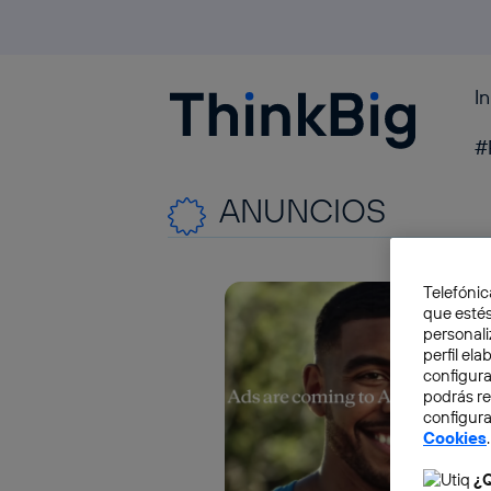
I
Blogthinkbig.com
#
ANUNCIOS
Telefónic
que estés
personali
perfil el
configura
podrás r
configura
Cookies
.
¿Q