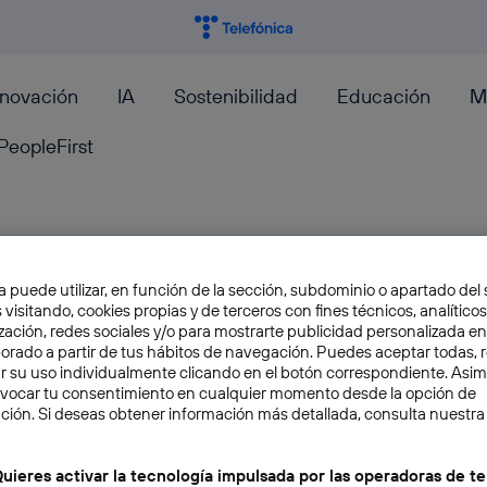
nnovación
IA
Sostenibilidad
Educación
M
PeopleFirst
Anuncios vs. No anuncios: qu
a puede utilizar, en función de la sección, subdominio o apartado del 
 visitando, cookies propias y de terceros con fines técnicos, analíticos
qué no cuando las IA abordan
zación, redes sociales y/o para mostrarte publicidad personalizada e
aborado a partir de tus hábitos de navegación. Puedes aceptar todas, 
r su uso individualmente clicando en el botón correspondiente. Asi
El nuevo gran debate en torno a los chatbots 
evocar tu consentimiento en cualquier momento desde la opción de
anuncios en tus conversaciones. OpenAI dio el 
ción. Si deseas obtener información más detallada, consulta nuestra
Gabriel Erard
uieres activar la tecnología impulsada por las operadoras de te