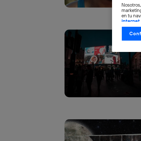
Nosotros,
marketing
en tu nav
internet
otorgas 
Conf
La tecnol
control.
La tecnol
utilizand
vinculada
Este iden
conecte s
Típicame
Si util
realiz
hayan 
Si util
únicam
Puedes ge
inferior 
Para más 