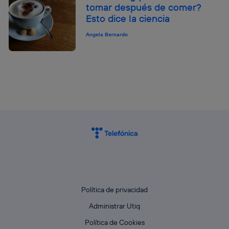
tomar después de comer?
el marketing o análisis se realizará en función de las
Esto dice la ciencia
actividades de navegación de los miembros del hogar
que hayan dado su consentimiento.
Angela Bernardo
Si utilizas
datos móviles
, el marketing será más
personalizado, ya que se basará únicamente en la
navegación del usuario del móvil.
Puedes gestionar los consentimientos Utiq seleccionando
“Administrar Utiq” en la parte inferior de esta página web o
visitando el
portal de privacidad de Utiq
(“consenthub”)
. Para más información, consulta
la
política de privacidad de Utiq
.
Política de privacidad
Administrar Utiq
Política de Cookies