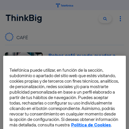
Buscar:
Buscar
CAFÉ
Beber café puede ayudar a
fortalecer nuestros huesos
Telefónica puede utilizar, en función de la sección,
Elena Díaz
subdominio o apartado del sitio web que estés visitando,
cookies propias y de terceros con fines técnicos, analíticos,
de personalización, redes sociales y/o para mostrarte
publicidad personalizada en base a un perfil elaborado a
partir de tus hábitos de navegación. Puedes aceptar
¿Conoces los usos del café
todas, rechazarlas o configurar su uso individualmente
reciclado? ¡Te contamos sus
clicando en el botón correspondiente. Asimismo, podrás
beneficios!
revocar tu consentimiento en cualquier momento desde
la opción de configuración. Si deseas obtener información
Elena Díaz
más detallada, consulta nuestra
Política de Cookies
.