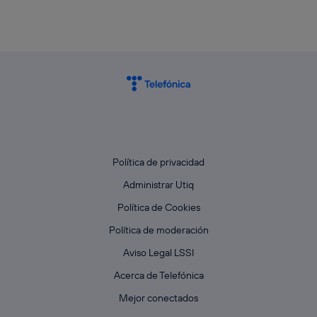
actividades de navegación de los miembros del hogar
que hayan dado su consentimiento.
Si utilizas
datos móviles
, el marketing será más
personalizado, ya que se basará únicamente en la
navegación del usuario del móvil.
Puedes gestionar los consentimientos Utiq seleccionando
“Administrar Utiq” en la parte inferior de esta página web o
visitando el
portal de privacidad de Utiq
(“consenthub”)
. Para más información, consulta
la
política de privacidad de Utiq
.
Política de privacidad
Administrar Utiq
Política de Cookies
Política de moderación
Aviso Legal LSSI
Acerca de Telefónica
Mejor conectados