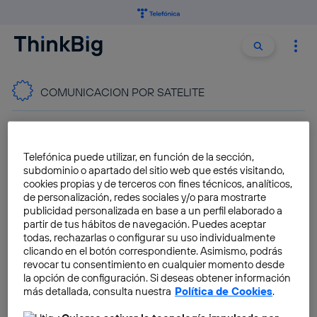
Buscar:
Buscar
COMUNICACION POR SATELITE
La tecnología Direct-to-Cell y
el fin de buscar cobertura
Telefónica puede utilizar, en función de la sección,
subdominio o apartado del sitio web que estés visitando,
Daniel Ruiz-Gopegui
cookies propias y de terceros con fines técnicos, analíticos,
de personalización, redes sociales y/o para mostrarte
publicidad personalizada en base a un perfil elaborado a
partir de tus hábitos de navegación. Puedes aceptar
todas, rechazarlas o configurar su uso individualmente
Elon Musk quiere dar acceso
clicando en el botón correspondiente. Asimismo, podrás
a Internet con 700 satélites
revocar tu consentimiento en cualquier momento desde
low cost
la opción de configuración. Si deseas obtener información
más detallada, consulta nuestra
Política de Cookies
.
Pablo G. Bejerano