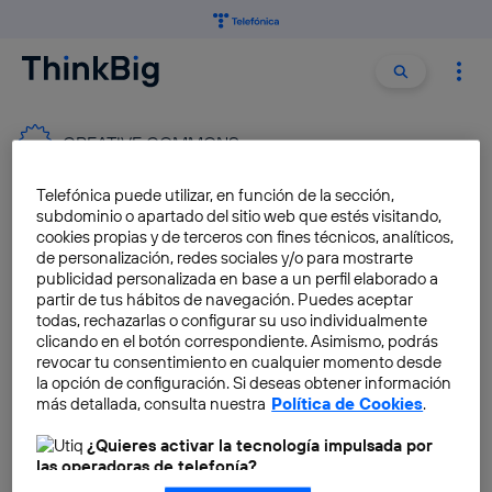
Buscar:
Buscar
CREATIVE COMMONS
Telefónica puede utilizar, en función de la sección,
Imágenes gratis Creative
subdominio o apartado del sitio web que estés visitando,
Commons para usar
cookies propias y de terceros con fines técnicos, analíticos,
de personalización, redes sociales y/o para mostrarte
libremente
publicidad personalizada en base a un perfil elaborado a
José María López
partir de tus hábitos de navegación. Puedes aceptar
todas, rechazarlas o configurar su uso individualmente
clicando en el botón correspondiente. Asimismo, podrás
revocar tu consentimiento en cualquier momento desde
Un algoritmo registra miles de
la opción de configuración. Si deseas obtener información
ideas para combatir a los
más detallada, consulta nuestra
Política de Cookies
.
‘trolls’ de las patentes
¿Quieres activar la tecnología impulsada por
Lucía Caballero
las operadoras de telefonía?