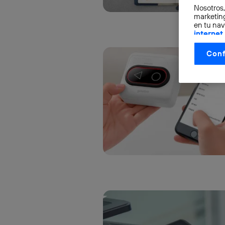
Nosotros,
marketing
en tu nav
internet
otorgas 
Conf
La tecnol
control.
La tecnol
utilizand
vinculada
Este iden
conecte s
Típicame
Si util
realiz
hayan 
Si util
únicam
Puedes ge
inferior 
Para más 