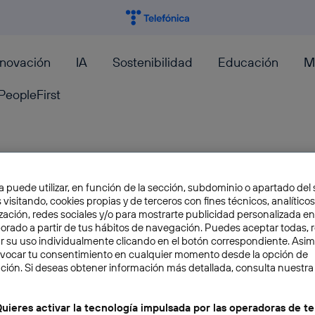
nnovación
IA
Sostenibilidad
Educación
M
PeopleFirst
¿Fotografías que se mueven 
a puede utilizar, en función de la sección, subdominio o apartado del 
 visitando, cookies propias y de terceros con fines técnicos, analíticos
será la nueva impresora de X
zación, redes sociales y/o para mostrarte publicidad personalizada e
aborado a partir de tus hábitos de navegación. Puedes aceptar todas, 
r su uso individualmente clicando en el botón correspondiente. Asi
Xiaomi no deja de sorprendernos con el lanz
evocar tu consentimiento en cualquier momento desde la opción de
revolucionen el sector electrónico. Además del
ción. Si deseas obtener información más detallada, consulta nuestra
compañía china...
Elena Díaz
uieres activar la tecnología impulsada por las operadoras de te