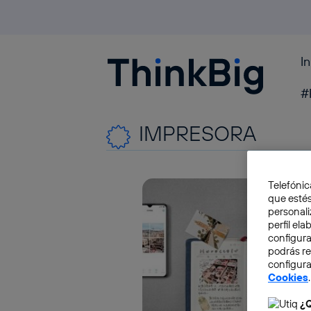
I
Blogthinkbig.com
#
IMPRESORA
Telefónic
que estés
personali
perfil el
configura
podrás r
configura
Cookies
.
¿Q