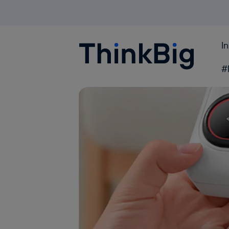
I
Blogthinkbig.com
#