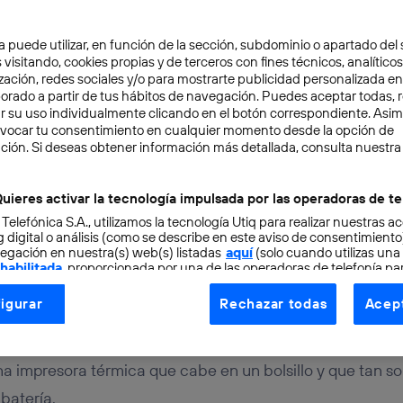
a puede utilizar, en función de la sección, subdominio o apartado del 
 visitando, cookies propias y de terceros con fines técnicos, analíticos
zación, redes sociales y/o para mostrarte publicidad personalizada e
aborado a partir de tus hábitos de navegación. Puedes aceptar todas, 
r su uso individualmente clicando en el botón correspondiente. Asi
evocar tu consentimiento en cualquier momento desde la opción de
ción. Si deseas obtener información más detallada, consulta nuestra
TAL
2 min
anza una impresora que 
uieres activar la tecnología impulsada por las operadoras de te
 Telefónica S.A., utilizamos la tecnología Utiq para realizar nuestras a
 digital o análisis (como se describe en este aviso de consentimient
egación en nuestra(s) web(s) listadas
aquí
(solo cuando utilizas una
 habilitada
, proporcionada por una de las operadoras de telefonía par
tu consentimiento en cada página web).
igurar
Rechazar todas
Acept
ogía Utiq está diseñada con la privacidad como prioridad ofreciéndot
ogía utiliza un identificador cifrado creado por tu
operadora de tele
o tu dirección IP y otra información de la cuenta de cliente de telec
a impresora térmica que cabe en un bolsillo y que tan so
 a la conexión que utilizas (p. ej., número de teléfono móvil).
batería.