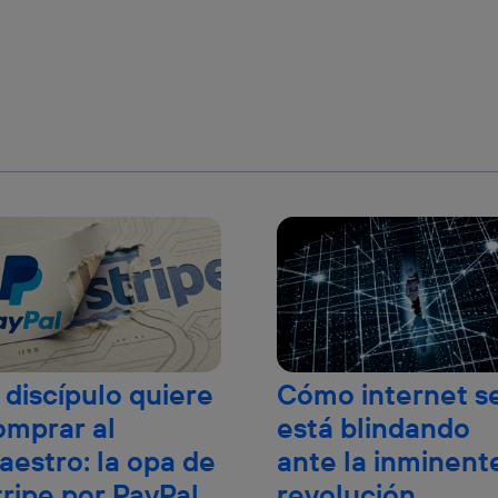
 discípulo quiere
Cómo internet s
omprar al
está blindando
aestro: la opa de
ante la inminent
tripe por PayPal
revolución