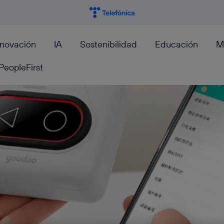
nnovación
IA
Sostenibilidad
Educación
M
PeopleFirst