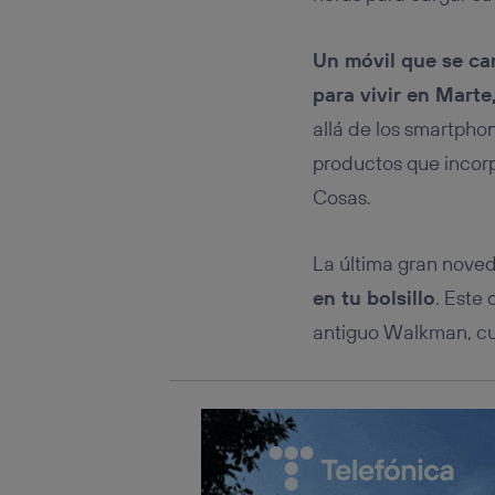
Este iden
conecte s
Típicame
Un móvil que se ca
Si util
para vivir en Marte
realiz
hayan 
allá de los smartpho
Si util
productos que incorpo
únicam
Cosas.
Puedes ge
inferior 
Para más 
La última gran nove
en tu bolsillo
. Este
antiguo Walkman, cu