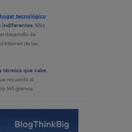
rsona que
tificador.
hogar tecnológico
sis se
 indiferentes
. Más
 hogar que
l desarrollo de
sará
l Internet de las
n la parte
onsenthub”)
.
a térmica que cabe
que recuerda al
de 165 gramos.