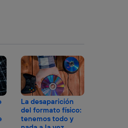
e
La desaparición
del formato físico:
e
tenemos todo y
nada a la vez.