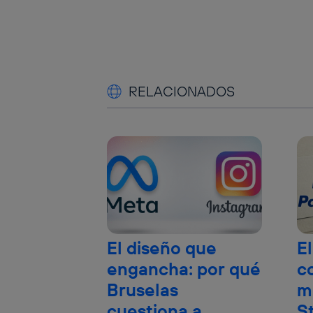
RELACIONADOS
El diseño que
El
engancha: por qué
c
Bruselas
m
cuestiona a
S