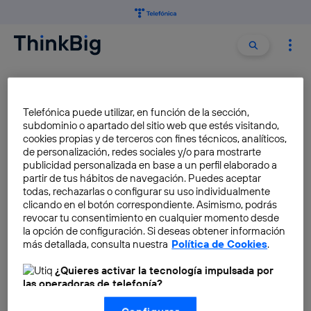
Buscar:
Buscar
LOGOTIPOS
Telefónica puede utilizar, en función de la sección,
subdominio o apartado del sitio web que estés visitando,
Editores de logos online para
cookies propias y de terceros con fines técnicos, analíticos,
tu marca o producto
de personalización, redes sociales y/o para mostrarte
publicidad personalizada en base a un perfil elaborado a
José María López
partir de tus hábitos de navegación. Puedes aceptar
todas, rechazarlas o configurar su uso individualmente
clicando en el botón correspondiente. Asimismo, podrás
revocar tu consentimiento en cualquier momento desde
la opción de configuración. Si deseas obtener información
Apps online para diseñar y
más detallada, consulta nuestra
Política de Cookies
.
crear logos gratis
¿Quieres activar la tecnología impulsada por
José María López
las operadoras de telefonía?
Nosotros, Telefónica S.A., utilizamos la tecnología Utiq para