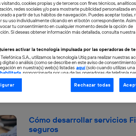
 visitando, cookies propias y de terceros con fines técnicos, analíticos
zación, redes sociales y/o para mostrarte publicidad personalizada e
aborado a partir de tus hábitos de navegación. Puedes aceptar todas, 
r su uso individualmente clicando en el botón correspondiente. Asi
evocar tu consentimiento en cualquier momento desde la opción de
¿Por qué es importante mejor
ción. Si deseas obtener información más detallada, consulta nuestra
identidad digital en tiempo r
uieres activar la tecnología impulsada por las operadoras de te
 Telefónica S.A., utilizamos la tecnología Utiq para realizar nuestras a
En un mundo cada vez más digitalizado, la vali
 digital o análisis (como se describe en este aviso de consentimient
convertido en un pilar esencial para garantizar 
egación en nuestra(s) web(s) listadas
aquí
(solo cuando utilizas una
 habilitada
, proporcionada por una de las operadoras de telefonía par
Juan José Zorita Endara
tu consentimiento en cada página web).
igurar
Rechazar todas
Acept
ogía Utiq está diseñada con la privacidad como prioridad ofreciéndot
ogía utiliza un identificador cifrado creado por tu
operadora de tele
o tu dirección IP y otra información de la cuenta de cliente de telec
 a la conexión que utilizas (p. ej., número de teléfono móvil).
Cómo desarrollar servicios Fi
tificador se asigna a la conexión de internet, por lo que cualquier pe
u dispositivo y consienta el uso de la tecnología recibirá el mismo iden
seguros
nte: