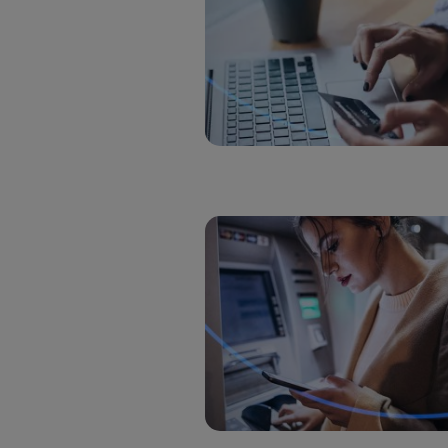
Si util
realiz
hayan 
Si util
únicam
Puedes ge
inferior 
Para más 