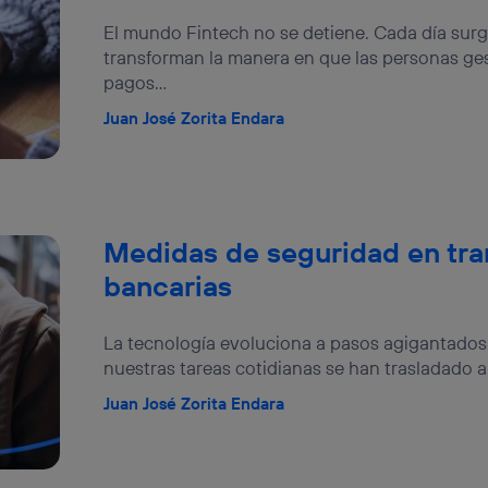
izas una
conexión de banda ancha
(p. ej., Wi-Fi), el marketing o análi
El mundo Fintech no se detiene. Cada día sur
ará en función de las actividades de navegación de los miembros del
dado su consentimiento.
transforman la manera en que las personas ges
pagos...
izas
datos móviles
, el marketing será más personalizado, ya que se ba
ente en la navegación del usuario del móvil.
Juan José Zorita Endara
stionar los consentimientos Utiq seleccionando “Administrar Utiq” e
de esta página web o visitando el
portal de privacidad de Utiq (“c
información, consulta la
política de privacidad de Utiq
.
Medidas de seguridad en tr
bancarias
La tecnología evoluciona a pasos agigantados 
nuestras tareas cotidianas se han trasladado a 
Juan José Zorita Endara