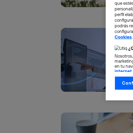
que estés
personali
perfil el
configura
podrás r
configura
Cookies
.
¿Q
Nosotros,
marketing
en tu nav
internet
otorgas 
Conf
La tecnol
control.
La tecnol
utilizand
vinculada
Este iden
conecte s
Típicame