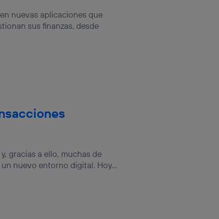
sis se
gen nuevas aplicaciones que
 hogar que
tionan sus finanzas, desde
sará
n la parte
onsenthub”)
.
ansacciones
y, gracias a ello, muchas de
un nuevo entorno digital. Hoy...