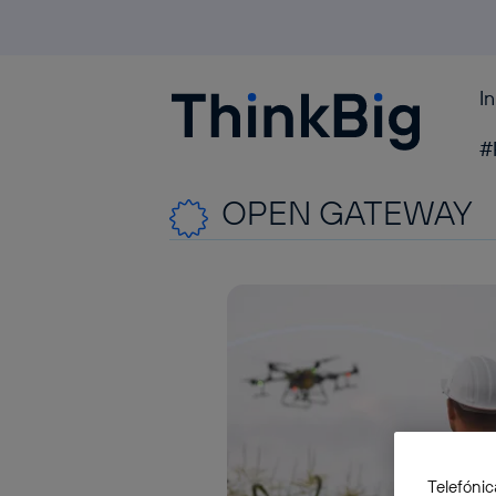
I
Blogthinkbig.com
#
OPEN GATEWAY
Telefónic