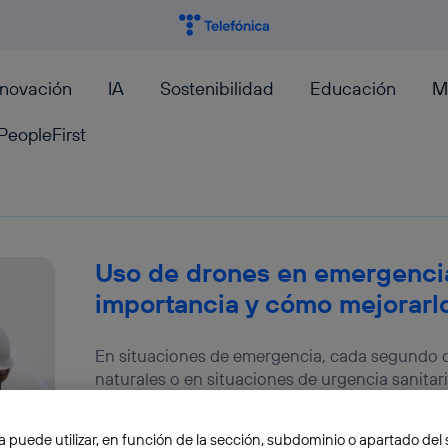
nnovación
IA
Sostenibilidad
Educación
M
PeopleFirst
Uso de drones en emergencia
importancia y cómo mejorarl
En situaciones de emergencia, cada segundo c
naturales o en situaciones de urgencia sanitaria
respuestas...
Juan José Zorita Endara
a puede utilizar, en función de la sección, subdominio o apartado del 