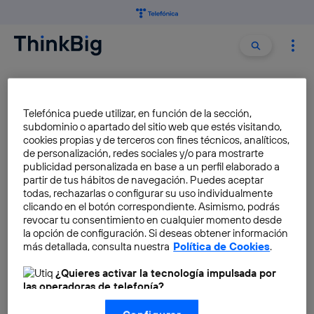
Buscar:
Buscar
PALM
Telefónica puede utilizar, en función de la sección,
subdominio o apartado del sitio web que estés visitando,
Bard ahora es Gemini: guía
cookies propias y de terceros con fines técnicos, analíticos,
para no perderte tras los
de personalización, redes sociales y/o para mostrarte
cambios
publicidad personalizada en base a un perfil elaborado a
partir de tus hábitos de navegación. Puedes aceptar
José María López
todas, rechazarlas o configurar su uso individualmente
clicando en el botón correspondiente. Asimismo, podrás
revocar tu consentimiento en cualquier momento desde
la opción de configuración. Si deseas obtener información
Qué es PaLM 2: el modelo de
más detallada, consulta nuestra
Política de Cookies
.
IA que impulsará Bard
¿Quieres activar la tecnología impulsada por
José María López
las operadoras de telefonía?
Nosotros, Telefónica S.A., utilizamos la tecnología Utiq para