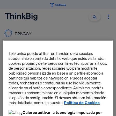
Buscar:
Buscar
PRIVACY
The importance of revoking
Telefónica puede utilizar, en función de la sección,
permissions on social
subdominio o apartado del sitio web que estés visitando,
networks and other accounts
cookies propias y de terceros con fines técnicos, analíticos,
de personalización, redes sociales y/o para mostrarte
Pablo G. Bejerano
publicidad personalizada en base a un perfil elaborado a
partir de tus hábitos de navegación. Puedes aceptar
todas, rechazarlas o configurar su uso individualmente
clicando en el botón correspondiente. Asimismo, podrás
The power of secrets:
revocar tu consentimiento en cualquier momento desde
anonymous social networks
la opción de configuración. Si deseas obtener información
start to spread
más detallada, consulta nuestra
Política de Cookies
.
Miguel A. Perez
¿Quieres activar la tecnología impulsada por