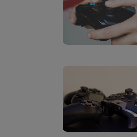
Puedes ge
inferior 
Para más 