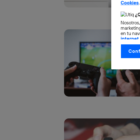
Cookies
.
¿Q
Nosotros,
marketing
en tu nav
internet
otorgas 
Conf
La tecnol
control.
La tecnol
utilizand
vinculada
Este iden
conecte s
Típicame
Si util
realiz
hayan 
Si util
únicam