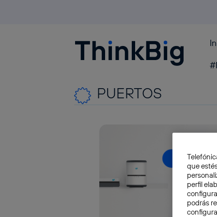
I
Blogthinkbig.com
#
PUERTOS
Telefónic
que estés
personali
perfil el
configura
podrás r
configura