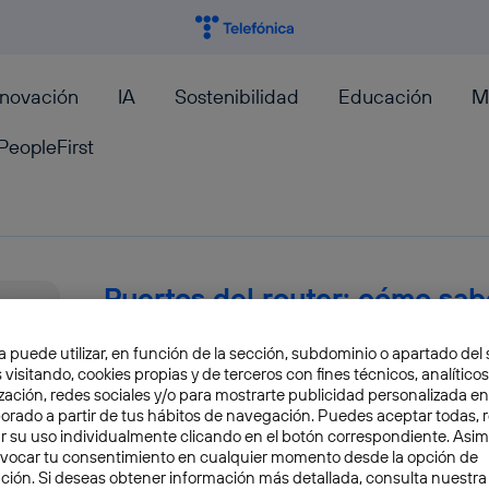
nnovación
IA
Sostenibilidad
Educación
M
PeopleFirst
Puertos del router: cómo sabe
o cerrados
a puede utilizar, en función de la sección, subdominio o apartado del 
 visitando, cookies propias y de terceros con fines técnicos, analíticos
En anteriores ocasiones hemos explicado que l
zación, redes sociales y/o para mostrarte publicidad personalizada e
manera que tienen estos dispositivos para cont
aborado a partir de tus hábitos de navegación. Puedes aceptar todas, 
r su uso individualmente clicando en el botón correspondiente. Asi
salida de paquetes de datos....
evocar tu consentimiento en cualquier momento desde la opción de
José María López
ción. Si deseas obtener información más detallada, consulta nuestra