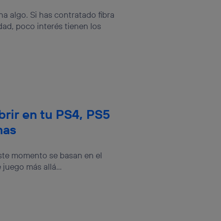
n la parte
onsenthub”)
.
 algo. Si has contratado fibra
ad, poco interés tienen los
brir en tu PS4, PS5
mas
ste momento se basan en el
uego más allá...