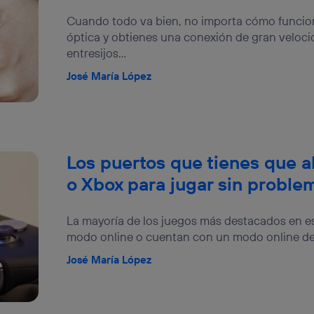
stionar los consentimientos Utiq seleccionando “Administrar Utiq” e
de esta página web o visitando el
portal de privacidad de Utiq (“c
Cuando todo va bien, no importa cómo funciona
información, consulta la
política de privacidad de Utiq
.
óptica y obtienes una conexión de gran velocid
entresijos...
José María López
Los puertos que tienes que a
o Xbox para jugar sin proble
La mayoría de los juegos más destacados en e
modo online o cuentan con un modo online de j
José María López