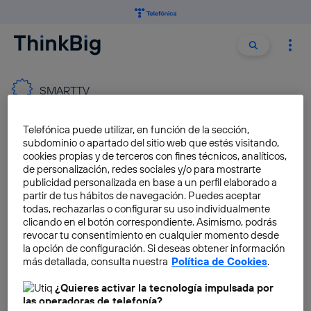
Buscar:
Buscar
SMARTTV
Telefónica puede utilizar, en función de la sección,
Informe del televidente 2018:
subdominio o apartado del sitio web que estés visitando,
los contenidos online se
cookies propias y de terceros con fines técnicos, analíticos,
consolidan como la opción
de personalización, redes sociales y/o para mostrarte
más consumida
publicidad personalizada en base a un perfil elaborado a
partir de tus hábitos de navegación. Puedes aceptar
Marta Nieto
todas, rechazarlas o configurar su uso individualmente
clicando en el botón correspondiente. Asimismo, podrás
revocar tu consentimiento en cualquier momento desde
Videojuegos en la nube
la opción de configuración. Si deseas obtener información
directos a las smart TV
más detallada, consulta nuestra
Política de Cookies
.
Pablo Requejo Rodriguez
¿Quieres activar la tecnología impulsada por
las operadoras de telefonía?