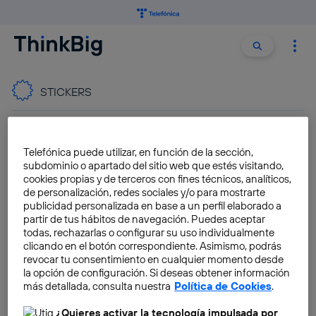
Buscar:
Buscar
STICKERS
Cómo crear stickers con
ChatGPT para WhatsApp
Telefónica puede utilizar, en función de la sección,
subdominio o apartado del sitio web que estés visitando,
José María López
cookies propias y de terceros con fines técnicos, analíticos,
de personalización, redes sociales y/o para mostrarte
publicidad personalizada en base a un perfil elaborado a
partir de tus hábitos de navegación. Puedes aceptar
todas, rechazarlas o configurar su uso individualmente
Crea stickers de WhatsApp
clicando en el botón correspondiente. Asimismo, podrás
desde tu propio teléfono
revocar tu consentimiento en cualquier momento desde
la opción de configuración. Si deseas obtener información
José María López
más detallada, consulta nuestra
Política de Cookies
.
¿Quieres activar la tecnología impulsada por
Aprende a crear tus propios