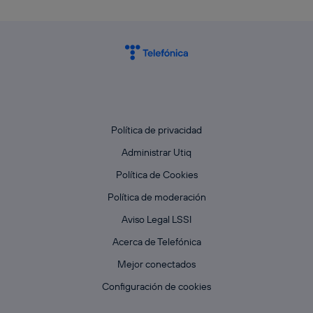
actividades de navegación de los miembros del hogar
que hayan dado su consentimiento.
Si utilizas
datos móviles
, el marketing será más
personalizado, ya que se basará únicamente en la
navegación del usuario del móvil.
Puedes gestionar los consentimientos Utiq seleccionando
“Administrar Utiq” en la parte inferior de esta página web o
visitando el
portal de privacidad de Utiq
(“consenthub”)
. Para más información, consulta
Política de privacidad
la
política de privacidad de Utiq
.
Administrar Utiq
Política de Cookies
Política de moderación
Aviso Legal LSSI
Acerca de Telefónica
Mejor conectados
Configuración de cookies