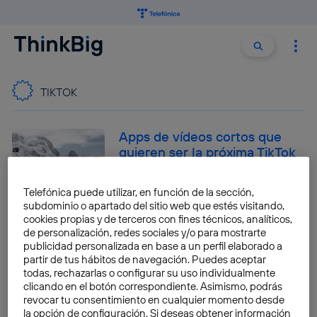
Buscar:
Buscar
TIKTOK
Apps de vídeos cortos que
quieren ser la próxima TikTok
José María López
Telefónica puede utilizar, en función de la sección,
subdominio o apartado del sitio web que estés visitando,
cookies propias y de terceros con fines técnicos, analíticos,
de personalización, redes sociales y/o para mostrarte
¿Ha cambiado la pandemia
publicidad personalizada en base a un perfil elaborado a
nuestra forma de
partir de tus hábitos de navegación. Puedes aceptar
entretenernos en Internet?
todas, rechazarlas o configurar su uso individualmente
clicando en el botón correspondiente. Asimismo, podrás
Javier Menéndez Sánchez
revocar tu consentimiento en cualquier momento desde
la opción de configuración. Si deseas obtener información