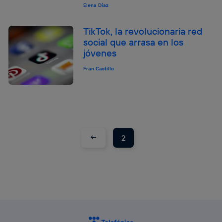
Elena Díaz
Si utilizas una
conexión de banda ancha
(p. ej., Wi-Fi),
el marketing o análisis se realizará en función de las
TikTok, la revolucionaria red
actividades de navegación de los miembros del hogar
social que arrasa en los
que hayan dado su consentimiento.
jóvenes
Si utilizas
datos móviles
, el marketing será más
personalizado, ya que se basará únicamente en la
Fran Castillo
navegación del usuario del móvil.
Puedes gestionar los consentimientos Utiq seleccionando
“Administrar Utiq” en la parte inferior de esta página web o
visitando el
portal de privacidad de Utiq
(“consenthub”)
. Para más información, consulta
la
política de privacidad de Utiq
.
←
2