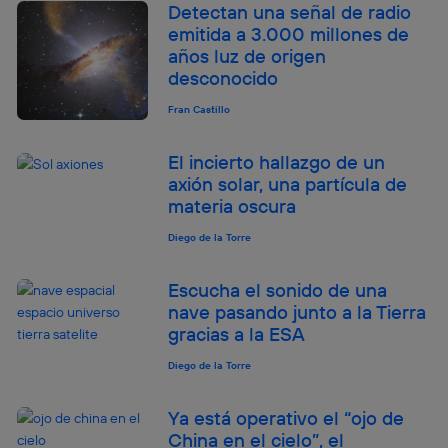
Detectan una señal de radio
Este identificador se asigna a la conexión de internet, por
emitida a 3.000 millones de
lo que cualquier persona que conecte su dispositivo y
consienta el uso de la tecnología recibirá el mismo
años luz de origen
identificador. Típicamente:
desconocido
Si utilizas una
conexión de banda ancha
(p. ej., Wi-Fi),
Fran Castillo
el marketing o análisis se realizará en función de las
actividades de navegación de los miembros del hogar
que hayan dado su consentimiento.
El incierto hallazgo de un
axión solar, una partícula de
Si utilizas
datos móviles
, el marketing será más
personalizado, ya que se basará únicamente en la
materia oscura
navegación del usuario del móvil.
Diego de la Torre
Puedes gestionar los consentimientos Utiq seleccionando
“Administrar Utiq” en la parte inferior de esta página web o
visitando el
portal de privacidad de Utiq
Escucha el sonido de una
(“consenthub”)
. Para más información, consulta
nave pasando junto a la Tierra
la
política de privacidad de Utiq
.
gracias a la ESA
Diego de la Torre
Ya está operativo el “ojo de
China en el cielo”, el