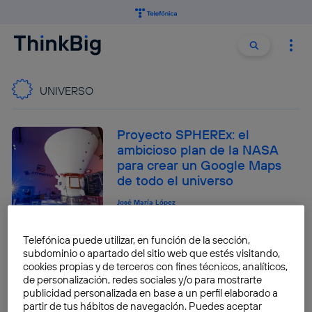
Buscar:
Buscar
UNIVERSO
Proyecto SPHEREx: el
ambicioso plan de la NASA
para crear un Google Maps
de todo el universo
José María López
¿Cómo es la estrella más
Telefónica puede utilizar, en función de la sección,
rápida de la Vía Láctea?
subdominio o apartado del sitio web que estés visitando,
cookies propias y de terceros con fines técnicos, analíticos,
Fran Castillo
de personalización, redes sociales y/o para mostrarte
publicidad personalizada en base a un perfil elaborado a
partir de tus hábitos de navegación. Puedes aceptar