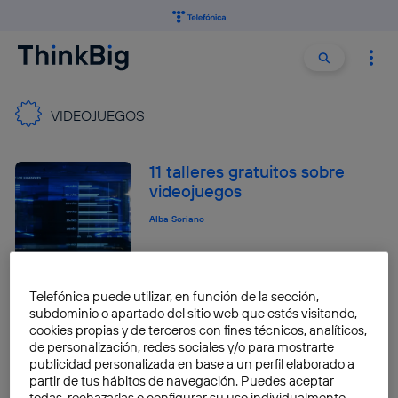
Buscar:
Buscar
VIDEOJUEGOS
11 talleres gratuitos sobre
videojuegos
Alba Soriano
Telefónica puede utilizar, en función de la sección,
La Realidad Virtual ha llegado
subdominio o apartado del sitio web que estés visitando,
a tus pies y nadie habla de
cookies propias y de terceros con fines técnicos, analíticos,
ello
de personalización, redes sociales y/o para mostrarte
publicidad personalizada en base a un perfil elaborado a
Alba Soriano
partir de tus hábitos de navegación. Puedes aceptar
todas, rechazarlas o configurar su uso individualmente