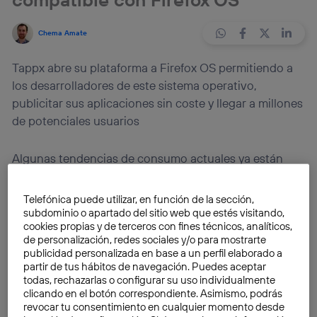
Chema Amate
Tappx abre su plataforma a Firefox OS permitiendo a
los desarrolladores de este sistema operativo,
publicitar sus aplicaciones sin coste y llegar a millones
de potenciales usuarios
Algunas tendencias de consumo actuales ya están
avalando muchos estudios que hablan del auge de la
economía colaborativa. Ante las cada vez más
Telefónica puede utilizar, en función de la sección,
complejas situaciones económicas en muchos países
subdominio o apartado del sitio web que estés visitando,
cookies propias y de terceros con fines técnicos, analíticos,
del mundo, nuevas formas de consumo como las
de personalización, redes sociales y/o para mostrarte
basadas en el intercambio y la compartición de los
publicidad personalizada en base a un perfil elaborado a
costes de productos y servicios están cobrando cada
partir de tus hábitos de navegación. Puedes aceptar
todas, rechazarlas o configurar su uso individualmente
vez más importancia. Si hace 10 o 15 nos parecía un
clicando en el botón correspondiente. Asimismo, podrás
hábito raro, hoy en día, compartir coche, piso, un viaje
revocar tu consentimiento en cualquier momento desde