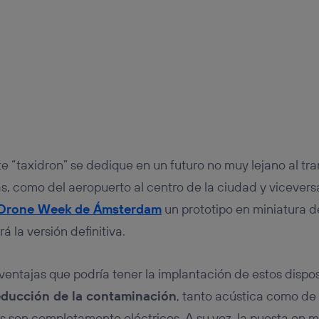
te “taxidron” se dedique en un futuro no muy lejano al tr
as, como del aeropuerto al centro de la ciudad y vicever
Drone Week de Ámsterdam
un prototipo en miniatura d
 la versión definitiva.
 ventajas que podría tener la implantación de estos dispos
educción de la contaminación
, tanto acústica como de
son completamente eléctricos. A su vez, la puesta en ma