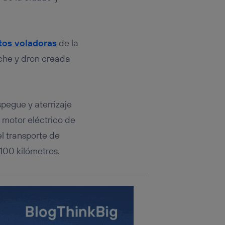
rsona que
tificador.
sis se
os voladoras
de la
 hogar que
che y dron creada
sará
n la parte
onsenthub”)
.
pegue y aterrizaje
 motor eléctrico de
l transporte de
100 kilómetros.