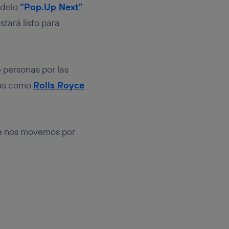
odelo
“Pop.Up Next”
tará listo para
 personas por las
ías como
Rolls Royce
ue nos movemos por