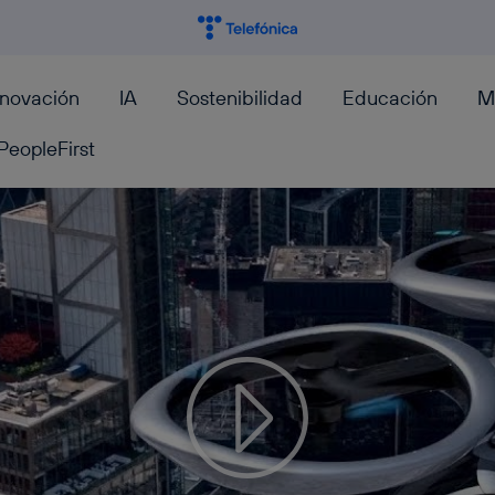
nnovación
IA
Sostenibilidad
Educación
M
PeopleFirst