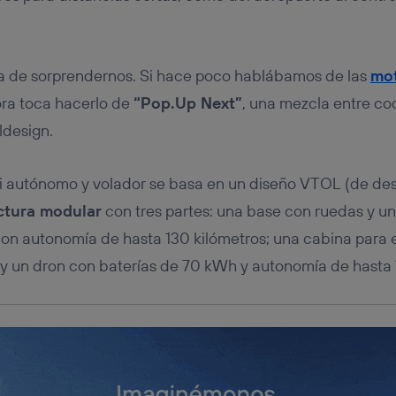
tificador se asigna a la conexión de internet, por lo que cualquier pe
u dispositivo y consienta el uso de la tecnología recibirá el mismo iden
nte:
izas una
conexión de banda ancha
(p. ej., Wi-Fi), el marketing o análi
ja de sorprendernos. Si hace poco hablábamos de las
mot
ará en función de las actividades de navegación de los miembros del
dado su consentimiento.
ora toca hacerlo de
“Pop.Up Next”
, una mezcla entre co
izas
datos móviles
, el marketing será más personalizado, ya que se ba
ldesign.
ente en la navegación del usuario del móvil.
stionar los consentimientos Utiq seleccionando “Administrar Utiq” e
de esta página web o visitando el
portal de privacidad de Utiq (“c
i autónomo y volador se basa en un diseño VTOL (de des
información, consulta la
política de privacidad de Utiq
.
ctura modular
con tres partes: una base con ruedas y un
n autonomía de hasta 130 kilómetros; una cabina para e
 y un dron con baterías de 70 kWh y autonomía de hasta 