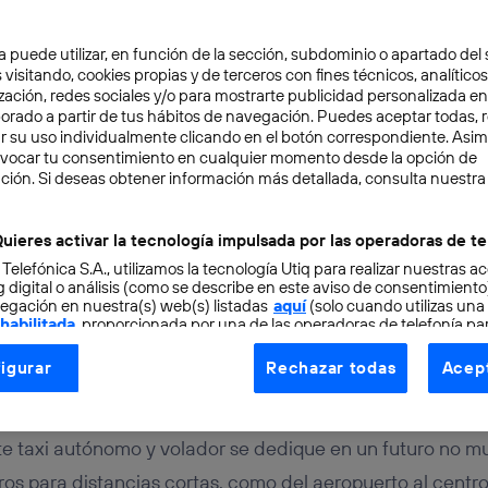
a puede utilizar, en función de la sección, subdominio o apartado del 
 visitando, cookies propias y de terceros con fines técnicos, analíticos
zación, redes sociales y/o para mostrarte publicidad personalizada e
aborado a partir de tus hábitos de navegación. Puedes aceptar todas, 
r su uso individualmente clicando en el botón correspondiente. Asi
evocar tu consentimiento en cualquier momento desde la opción de
ción. Si deseas obtener información más detallada, consulta nuestra
URO
3 min
autónomo y volador ya es
uieres activar la tecnología impulsada por las operadoras de te
 Telefónica S.A., utilizamos la tecnología Utiq para realizar nuestras a
… en miniatura
 digital o análisis (como se describe en este aviso de consentimient
egación en nuestra(s) web(s) listadas
aquí
(solo cuando utilizas una
 habilitada
, proporcionada por una de las operadoras de telefonía par
tu consentimiento en cada página web).
igurar
Rechazar todas
Acept
ogía Utiq está diseñada con la privacidad como prioridad ofreciéndot
ogía utiliza un identificador cifrado creado por tu
operadora de tele
o tu dirección IP y otra información de la cuenta de cliente de telec
ste taxi autónomo y volador se dedique en un futuro no mu
 a la conexión que utilizas (p. ej., número de teléfono móvil).
ros para distancias cortas, como del aeropuerto al centro