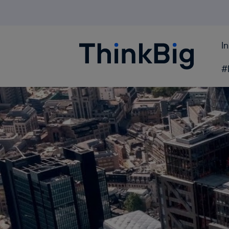
I
Blogthinkbig.com
#