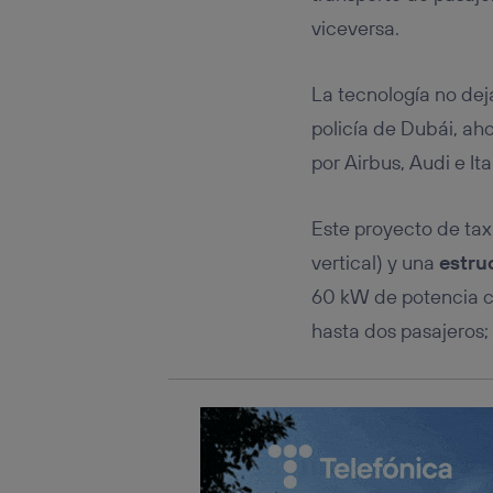
Este iden
conecte s
viceversa.
Típicame
Si util
La tecnología no de
realiz
hayan 
policía de Dubái, ah
Si util
por Airbus, Audi e Ita
únicam
Puedes ge
inferior 
Este proyecto de tax
Para más 
vertical) y una
estru
60 kW de potencia co
hasta dos pasajeros;