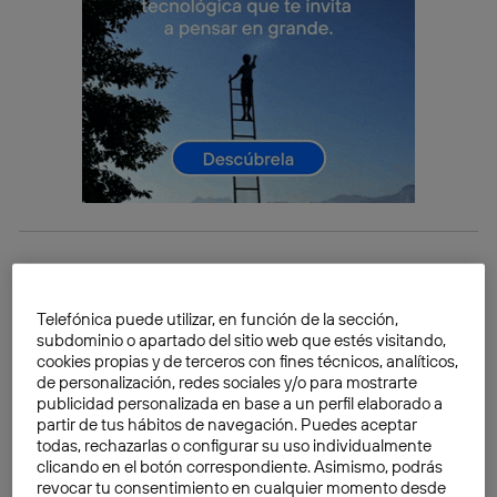
Qué son las técnicas de aprendizaje
Las
técnicas de aprendizaje
son un procedimiento
Telefónica puede utilizar, en función de la sección,
mediante el cual un estudiante adopta una manera de
subdominio o apartado del sitio web que estés visitando,
aprender y obtener conocimientos. En ese sentido,
cookies propias y de terceros con fines técnicos, analíticos,
de personalización, redes sociales y/o para mostrarte
estas técnicas tienen como finalidad tomar la
publicidad personalizada en base a un perfil elaborado a
información de lo que se lee, ve y oye, para
partir de tus hábitos de navegación. Puedes aceptar
transformarla y comprenderla (Hernández & Moreno,
todas, rechazarlas o configurar su uso individualmente
clicando en el botón correspondiente. Asimismo, podrás
2021).
revocar tu consentimiento en cualquier momento desde