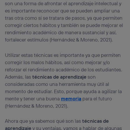
son una forma de afrontar el aprendizaje intelectual y
identificador. Típicamente:
es importante reconocer que se pueden ampliar una
Si utilizas una
conexión de banda ancha
(p. ej., Wi-Fi),
tras otra como si se tratara de pasos, ya que permiten
el marketing o análisis se realizará en función de las
actividades de navegación de los miembros del hogar
corregir ciertos hábitos y también se puede mejorar el
que hayan dado su consentimiento.
rendimiento académico de manera sustancial y así,
Si utilizas
datos móviles
, el marketing será más
fortalecer estímulos (Hernández & Moreno, 2021).
personalizado, ya que se basará únicamente en la
navegación del usuario del móvil.
Utilizar estas técnicas es importante ya que permiten
Puedes gestionar los consentimientos Utiq seleccionando
“Administrar Utiq” en la parte inferior de esta página web o
corregir los malos hábitos, así como mejorar y/o
visitando el
portal de privacidad de Utiq
reforzar el rendimiento académico de los estudiantes.
(“consenthub”)
. Para más información, consulta
Además, las
técnicas de aprendizaje
son
la
política de privacidad de Utiq
.
consideradas como una herramienta muy útil al
momento de estudiar. Esto, porque ayuda a agilizar la
mente y tener una buena
memoria
para el futuro
(Hernández & Moreno, 2021).
Ahora que ya sabemos qué son las
técnicas de
aprendizaje
y su ventajas, vamos a hablar de algunas