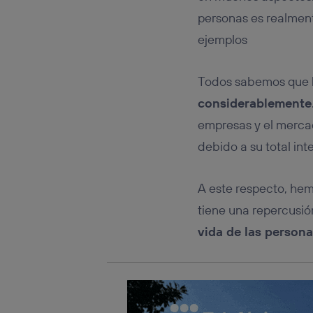
Este iden
conecte s
personas es realment
Típicame
ejemplos
Si util
realiz
hayan 
Todos sabemos que
Si util
considerablemente
únicam
empresas y el mercad
Puedes ge
inferior 
debido a su total int
Para más 
A este respecto, he
tiene una repercusi
vida de las person