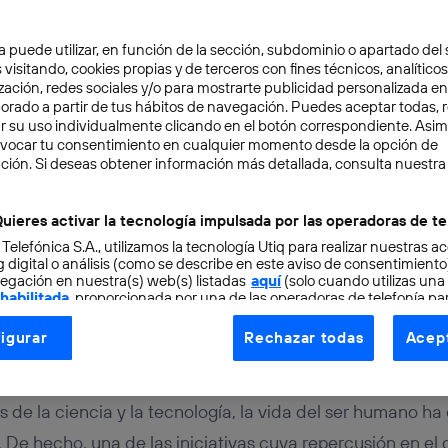
a puede utilizar, en función de la sección, subdominio o apartado del 
 visitando, cookies propias y de terceros con fines técnicos, analíticos
zación, redes sociales y/o para mostrarte publicidad personalizada e
aborado a partir de tus hábitos de navegación. Puedes aceptar todas, 
r su uso individualmente clicando en el botón correspondiente. Asi
evocar tu consentimiento en cualquier momento desde la opción de
ción. Si deseas obtener información más detallada, consulta nuestra
TAL
4 min
a de asistencia: el futu
uieres activar la tecnología impulsada por las operadoras de te
 Telefónica S.A., utilizamos la tecnología Utiq para realizar nuestras a
 con discapacidades
 digital o análisis (como se describe en este aviso de consentimient
egación en nuestra(s) web(s) listadas
aquí
(solo cuando utilizas una
 habilitada
, proporcionada por una de las operadoras de telefonía par
tu consentimiento en cada página web).
igurar
Rechazar todas
Acept
ogía Utiq está diseñada con la privacidad como prioridad ofreciéndot
uierdo
ogía utiliza un identificador cifrado creado por tu
operadora de tele
o tu dirección IP y otra información de la cuenta de cliente de telec
s de la ciencia y la tecnología, la vida del ser humano h
 a la conexión que utilizas (p. ej., número de teléfono móvil).
De hecho, una de las iniciativas cuya repercusión en el d