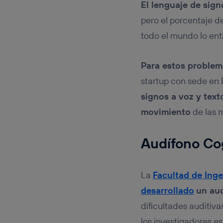
El lenguaje de sign
pero el porcentaje d
todo el mundo lo ent
Para estos problema
startup con sede en 
signos a voz y text
movimiento
de las m
Audífono Co
La
Facultad de Inge
desarrollado
un aud
dificultades auditiva
los investigadores e