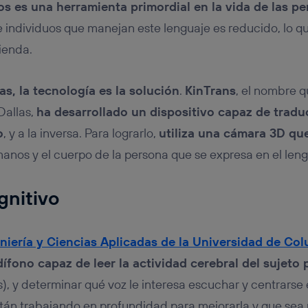
os es una herramienta primordial en la vida de las p
e individuos que manejan este lenguaje es reducido, lo q
ienda.
s, la tecnología es la solución
.
KinTrans
, el nombre 
Dallas,
ha desarrollado un dispositivo capaz de traduc
o
, y a la inversa. Para lograrlo,
utiliza una cámara 3D que
anos y el cuerpo de la persona que se expresa en el leng
gnitivo
niería y Ciencias Aplicadas de la Universidad de Co
ífono capaz de leer la actividad cerebral del sujeto 
s), y determinar qué voz le interesa escuchar y centrarse
stán trabajando en profundidad para mejorarla y que sea 