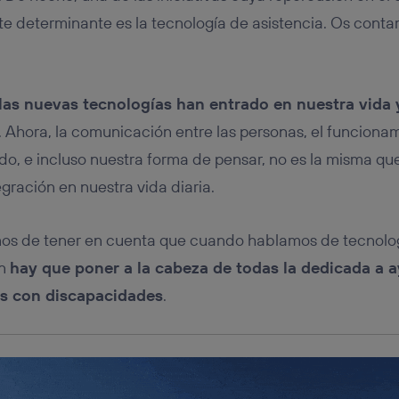
tificador se asigna a la conexión de internet, por lo que cualquier pe
u dispositivo y consienta el uso de la tecnología recibirá el mismo iden
e determinante es la tecnología de asistencia. Os cont
nte:
izas una
conexión de banda ancha
(p. ej., Wi-Fi), el marketing o análi
ará en función de las actividades de navegación de los miembros del
dado su consentimiento.
las nuevas tecnologías han entrado en nuestra vida
izas
datos móviles
, el marketing será más personalizado, ya que se ba
. Ahora, la comunicación entre las personas, el funciona
ente en la navegación del usuario del móvil.
o, e incluso nuestra forma de pensar, no es la misma q
stionar los consentimientos Utiq seleccionando “Administrar Utiq” e
de esta página web o visitando el
portal de privacidad de Utiq (“c
egración en nuestra vida diaria.
información, consulta la
política de privacidad de Utiq
.
mos de tener en cuenta que cuando hablamos de tecnolo
ón
hay que poner a la cabeza de todas la dedicada a a
as con discapacidades
.