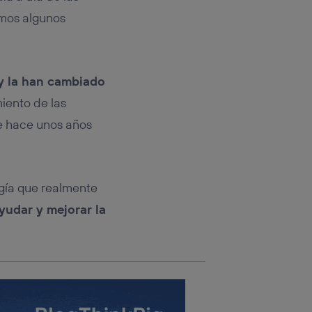
rsona que
tificador.
amos algunos
sis se
 hogar que
 y la han cambiado
sará
miento de las
ue hace unos años
n la parte
onsenthub”)
.
gía que realmente
yudar y mejorar la