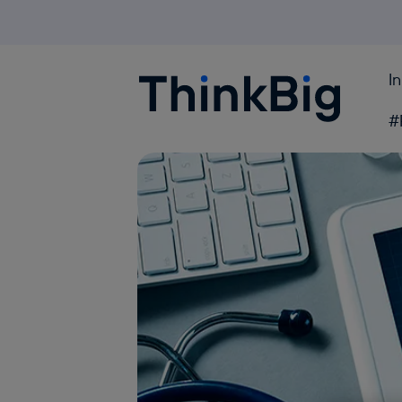
I
Blogthinkbig.com
#