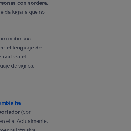
ersonas con sordera
,
ue da lugar a que no
que recibe una
ir el lenguaje de
 rastrea el
uaje de signos.
lumbia ha
portador
(con
 en ella. Actualmente,
menos intrusiva.