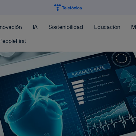
nnovación
IA
Sostenibilidad
Educación
M
PeopleFirst