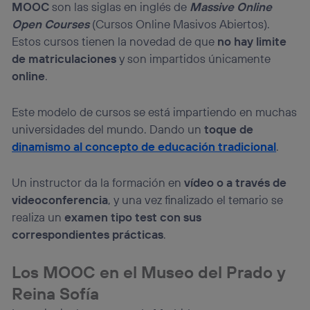
telecomunicaciones vinculada a la conexión que utilizas
MOOC
son las siglas en inglés de
Massive Online
(p. ej., número de teléfono móvil).
Open Courses
(Cursos Online Masivos Abiertos).
Este identificador se asigna a la conexión de internet, por
Estos cursos tienen la novedad de que
no hay limite
lo que cualquier persona que conecte su dispositivo y
de matriculaciones
y son impartidos únicamente
consienta el uso de la tecnología recibirá el mismo
identificador. Típicamente:
online
.
Si utilizas una
conexión de banda ancha
(p. ej., Wi-Fi),
el marketing o análisis se realizará en función de las
Este modelo de cursos se está impartiendo en muchas
actividades de navegación de los miembros del hogar
universidades del mundo. Dando un
toque de
que hayan dado su consentimiento.
dinamismo al concepto de educación tradicional
.
Si utilizas
datos móviles
, el marketing será más
personalizado, ya que se basará únicamente en la
navegación del usuario del móvil.
Un instructor da la formación en
vídeo o a través de
Puedes gestionar los consentimientos Utiq seleccionando
videoconferencia
, y una vez finalizado el temario se
“Administrar Utiq” en la parte inferior de esta página web o
realiza un
examen tipo test con sus
visitando el
portal de privacidad de Utiq
correspondientes prácticas
.
(“consenthub”)
. Para más información, consulta
la
política de privacidad de Utiq
.
Los MOOC en el Museo del Prado y
Reina Sofía