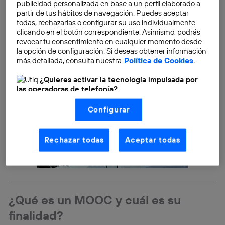
publicidad personalizada en base a un perfil elaborado a
partir de tus hábitos de navegación. Puedes aceptar
todas, rechazarlas o configurar su uso individualmente
clicando en el botón correspondiente. Asimismo, podrás
revocar tu consentimiento en cualquier momento desde
la opción de configuración. Si deseas obtener información
más detallada, consulta nuestra
Política de Cookies
.
¿Quieres activar la tecnología impulsada por
las operadoras de telefonía?
Nosotros, Telefónica S.A., utilizamos la tecnología Utiq para
Configurar
realizar nuestras acciones de marketing digital o análisis
(como se describe en este aviso de consentimiento)
basadas en tu navegación en nuestra(s) web(s)
listadas
aquí
(solo cuando utilizas una
conexión a
Rechazar todas
Aceptar todas
internet habilitada
, proporcionada por una de las
operadoras de telefonía participantes, y otorgas tu
consentimiento en cada página web).
La tecnología Utiq está diseñada con la privacidad como
prioridad ofreciéndote elección y control.
¿Qué es un MOOC y cuál es su
La tecnología utiliza un identificador cifrado creado por tu
operadora de telefonía
, utilizando tu dirección IP y otra
finalidad?
información de la cuenta de cliente de