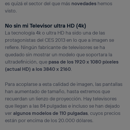
es quizá el sector del que más
novedades
hemos
prioridad ofreciéndote elección y control.
visto.
La tecnología utiliza un identificador cifrado creado por tu
operadora de telefonía
, utilizando tu dirección IP y otra
información de la cuenta de cliente de
No sin mi Televisor ultra HD (4k)
telecomunicaciones vinculada a la conexión que utilizas
La tecnología 4k o ultra HD ha sido una de las
(p. ej., número de teléfono móvil).
protagonistas del CES 2013 en lo que a imagen se
Este identificador se asigna a la conexión de internet, por
refiere. Ningún fabricante de televisores se ha
lo que cualquier persona que conecte su dispositivo y
consienta el uso de la tecnología recibirá el mismo
quedado sin mostrar un modelo que soportara la
identificador. Típicamente:
ultradefinición, que
pasa de los 1920 x 1080 píxeles
Si utilizas una
conexión de banda ancha
(p. ej., Wi-Fi),
(actual HD) a los 3840 x 2160
.
el marketing o análisis se realizará en función de las
actividades de navegación de los miembros del hogar
que hayan dado su consentimiento.
Para acoplarse a esta calidad de imagen, las pantallas
Si utilizas
datos móviles
, el marketing será más
han aumentado de tamaño, hasta extremos que
personalizado, ya que se basará únicamente en la
recuerdan un lienzo de proyección. Hay televisores
navegación del usuario del móvil.
que llegan a las 84 pulgadas e incluso se han dejado
Puedes gestionar los consentimientos Utiq seleccionando
ver
algunos modelos de 110 pulgadas
, cuyos precios
“Administrar Utiq” en la parte inferior de esta página web o
están por encima de los 20.000 dólares.
visitando el
portal de privacidad de Utiq
(“consenthub”)
. Para más información, consulta