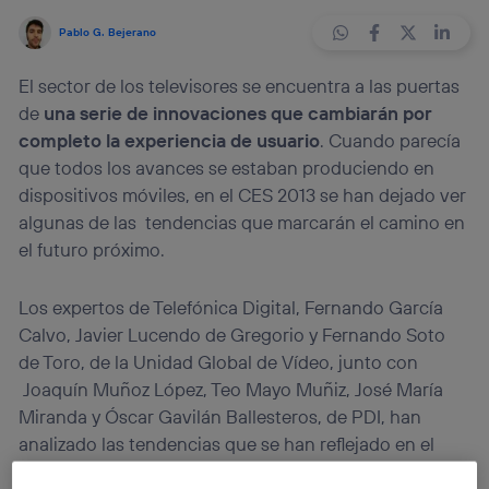
Pablo G. Bejerano
El sector de los televisores se encuentra a las puertas
de
una serie de innovaciones que cambiarán por
completo la experiencia de usuario
. Cuando parecía
que todos los avances se estaban produciendo en
dispositivos móviles, en el CES 2013 se han dejado ver
algunas de las tendencias que marcarán el camino en
el futuro próximo.
Los expertos de Telefónica Digital, Fernando García
Calvo, Javier Lucendo de Gregorio y Fernando Soto
de Toro, de la Unidad Global de Vídeo, junto con
Joaquín Muñoz López, Teo Mayo Muñiz, José María
Miranda y Óscar Gavilán Ballesteros, de PDI, han
analizado las tendencias que se han reflejado en el
CES 2013 dentro del campo de la televisión.