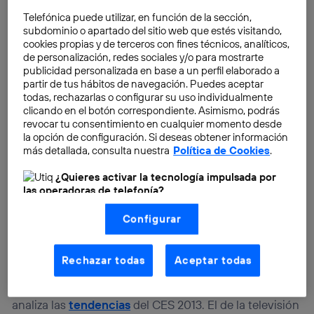
Telefónica puede utilizar, en función de la sección,
subdominio o apartado del sitio web que estés visitando,
cookies propias y de terceros con fines técnicos, analíticos,
de personalización, redes sociales y/o para mostrarte
publicidad personalizada en base a un perfil elaborado a
partir de tus hábitos de navegación. Puedes aceptar
todas, rechazarlas o configurar su uso individualmente
clicando en el botón correspondiente. Asimismo, podrás
revocar tu consentimiento en cualquier momento desde
la opción de configuración. Si deseas obtener información
más detallada, consulta nuestra
Política de Cookies
.
¿Quieres activar la tecnología impulsada por
las operadoras de telefonía?
Nosotros, Telefónica S.A., utilizamos la tecnología Utiq para
Configurar
realizar nuestras acciones de marketing digital o análisis
(como se describe en este aviso de consentimiento)
basadas en tu navegación en nuestra(s) web(s)
listadas
aquí
(solo cuando utilizas una
conexión a
Rechazar todas
Aceptar todas
internet habilitada
, proporcionada por una de las
operadoras de telefonía participantes, y otorgas tu
Este artículo pertenece a una serie que repasa y
consentimiento en cada página web).
analiza las
tendencias
del CES 2013. El de la televisión
La tecnología Utiq está diseñada con la privacidad como