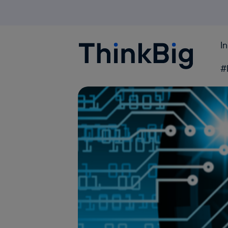
I
Blogthinkbig.com
#