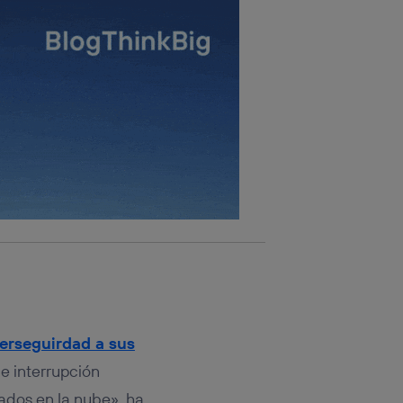
erseguirdad a sus
e interrupción
sados en la nube», ha