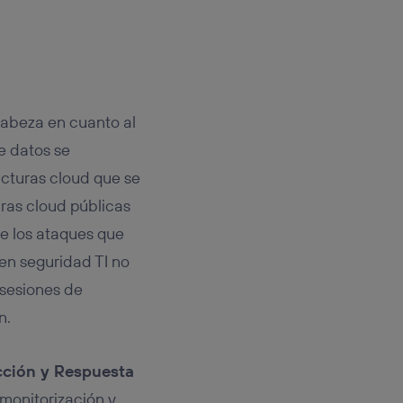
cabeza en cuanto al
e datos se
ucturas cloud que se
uras cloud públicas
e los ataques que
 en seguridad TI no
 sesiones de
n.
cción y Respuesta
 monitorización y