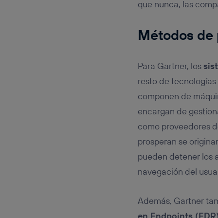
que nunca, las compa
Métodos de 
Para Gartner, los
sis
resto de tecnologías
componen de máquinas
encargan de gestiona
como proveedores de 
prosperan se originan
pueden detener los a
navegación del usuar
Además, Gartner tam
en Endpoints (EDR