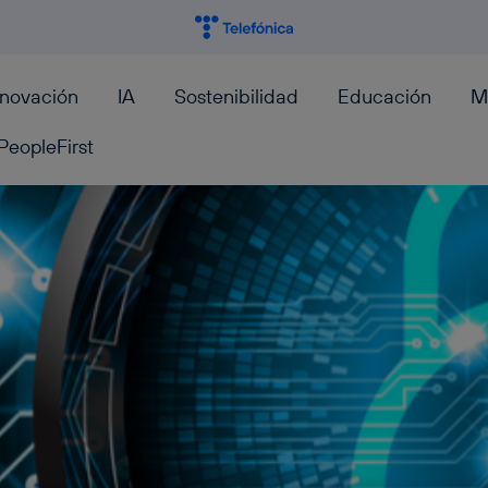
nnovación
IA
Sostenibilidad
Educación
M
PeopleFirst