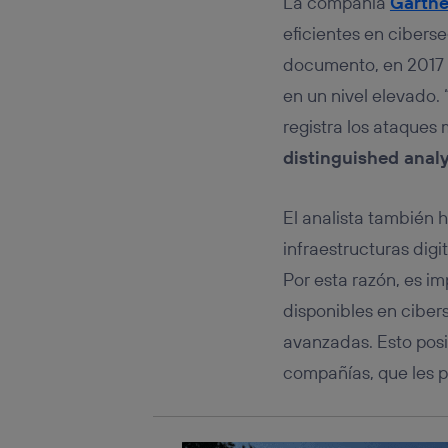
La compañía
Gartne
Este iden
conecte s
eficientes en cibers
Típicame
documento, en 2017 
Si util
realiz
en un nivel elevado.
hayan 
registra los ataques
Si util
únicam
distinguished anal
Puedes ge
inferior 
El analista también 
Para más 
infraestructuras dig
Por esta razón, es i
disponibles en ciber
avanzadas. Esto posi
compañías, que les p