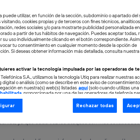
a puede utilizar, en función de la sección, subdominio o apartado del 
 visitando, cookies propias y de terceros con fines técnicos, analíticos
zación, redes sociales y/o para mostrarte publicidad personalizada e
aborado a partir de tus hábitos de navegación. Puedes aceptar todas, 
r su uso individualmente clicando en el botón correspondiente. Asi
evocar tu consentimiento en cualquier momento desde la opción de
ción. Si deseas obtener información más detallada, consulta nuestra
TAL
3 min
as en ciberseguridad e
uieres activar la tecnología impulsada por las operadoras de te
 Telefónica S.A., utilizamos la tecnología Utiq para realizar nuestras a
 digital o análisis (como se describe en este aviso de consentimient
egación en nuestra(s) web(s) listadas
aquí
(solo cuando utilizas una
las
 habilitada
, proporcionada por una de las operadoras de telefonía par
tu consentimiento en cada página web).
igurar
Rechazar todas
Acept
ogía Utiq está diseñada con la privacidad como prioridad ofreciéndot
mpresas deben proteger más que nunca la entrada a las i
ogía utiliza un identificador cifrado creado por tu
operadora de tele
pañías, ya que cada vez los ataques son más sofisticados
o tu dirección IP y otra información de la cuenta de cliente de telec
 a la conexión que utilizas (p. ej., número de teléfono móvil).