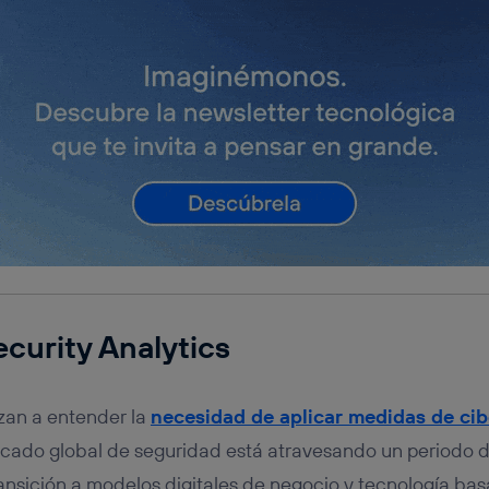
curity Analytics
an a entender la
necesidad de aplicar medidas de cib
rcado global de seguridad está atravesando un periodo d
ransición a modelos digitales de negocio y tecnología ba