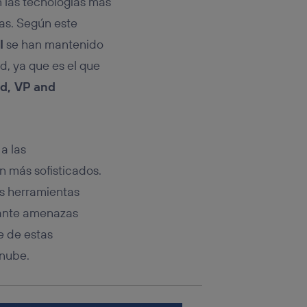
 las tecnologías más
rsona que
tificador.
las. Según este
I
se han mantenido
sis se
 hogar que
d, ya que es el que
d, VP and
sará
n la parte
onsenthub”)
.
a las
n más sofisticados.
as herramientas
 ante amenazas
e de estas
 nube.