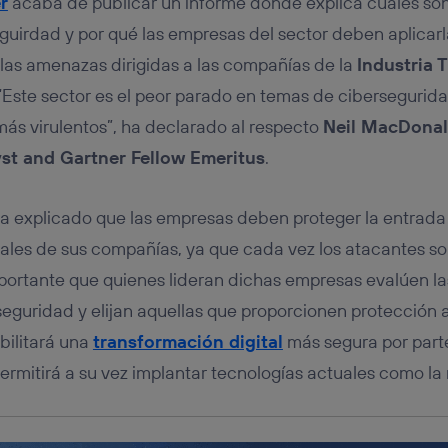
r
acaba de publicar un informe donde explica cuáles son
tificador se asigna a la conexión de internet, por lo que cualquier pe
u dispositivo y consienta el uso de la tecnología recibirá el mismo iden
eguirdad y por qué las empresas del sector deben aplicar
nte:
las amenazas dirigidas a las compañías de la
Industria T
izas una
conexión de banda ancha
(p. ej., Wi-Fi), el marketing o análi
ará en función de las actividades de navegación de los miembros del
 “Este sector es el peor parado en temas de cibersegurida
dado su consentimiento.
 más virulentos”, ha declarado al respecto
Neil MacDonal
izas
datos móviles
, el marketing será más personalizado, ya que se ba
ente en la navegación del usuario del móvil.
yst and Gartner Fellow Emeritus
.
stionar los consentimientos Utiq seleccionando “Administrar Utiq” e
de esta página web o visitando el
portal de privacidad de Utiq (“c
ha explicado que las empresas deben proteger la entrada 
información, consulta la
política de privacidad de Utiq
.
itales de sus compañías, ya que cada vez los atacantes so
mportante que quienes lideran dichas empresas evalúen l
seguridad y elijan aquellas que proporcionen protección
bilitará una
transformación digital
más segura por part
ermitirá a su vez implantar tecnologías actuales como la