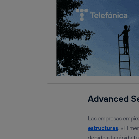
Advanced Se
Las empresas empiez
estructuras
. «El me
debido a la rápida t