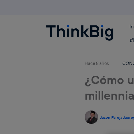
I
Blogthinkbig.com
#
Hace 8 años
CON
¿Cómo ut
millennia
Jason Pareja Jaure