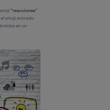
 emoji
“reacciones”
 el emoji animado
mándolas en un