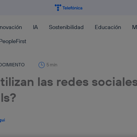
nnovación
IA
Sostenibilidad
Educación
M
PeopleFirst
OCIMIENTO
5 min
ilizan las redes sociales
ls?
gui