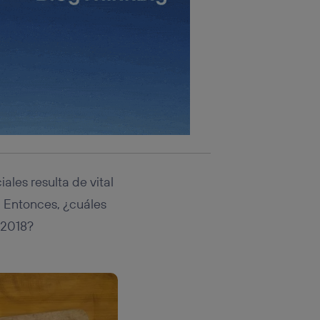
rsona que
tificador.
sis se
 hogar que
sará
n la parte
onsenthub”)
.
ales resulta de vital
. Entonces, ¿cuáles
e 2018?