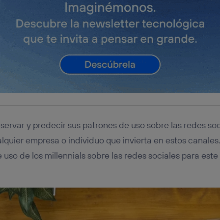
tificador se asigna a la conexión de internet, por lo que cualquier pe
u dispositivo y consienta el uso de la tecnología recibirá el mismo iden
nte:
izas una
conexión de banda ancha
(p. ej., Wi-Fi), el marketing o análi
ará en función de las actividades de navegación de los miembros del
dado su consentimiento.
izas
datos móviles
, el marketing será más personalizado, ya que se ba
ente en la navegación del usuario del móvil.
stionar los consentimientos Utiq seleccionando “Administrar Utiq” e
de esta página web o visitando el
portal de privacidad de Utiq (“c
información, consulta la
política de privacidad de Utiq
.
ervar y predecir sus patrones de uso sobre las redes soci
lquier empresa o individuo que invierta en estos canales
 uso de los millennials sobre las redes sociales para est