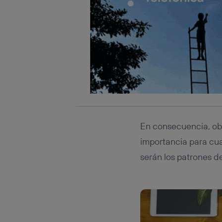
Este iden
conecte s
Típicame
Si util
realiz
hayan 
Si util
únicam
Puedes ge
inferior 
Para más 
En consecuencia, obs
importancia para cua
serán los patrones de