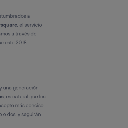
ostumbrados a
rsquare
, el servicio
jamos a través de
se este 2018.
 y una generación
as
, es natural que los
ncepto más conciso
 o dos, y seguirán