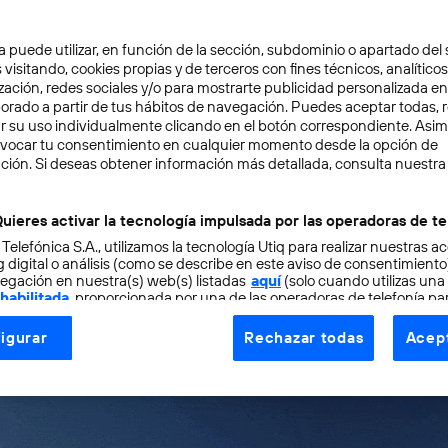
neración millennial en redes sociales importan. ¿Por q
s, ahora entre 24 y 36 años de edad, representan casi el 
a puede utilizar, en función de la sección, subdominio o apartado del 
 visitando, cookies propias y de terceros con fines técnicos, analíticos
perando a las generaciones X y Baby Boomers.
zación, redes sociales y/o para mostrarte publicidad personalizada e
aborado a partir de tus hábitos de navegación. Puedes aceptar todas, 
r su uso individualmente clicando en el botón correspondiente. Asi
omedio, invertirá más de
5 años de su vida
en redes soci
evocar tu consentimiento en cualquier momento desde la opción de
al día gastadas mayoritariamente en Facebook, Whatsapp,
ción. Si deseas obtener información más detallada, consulta nuestra
otify, por dar algunos ejemplos.
uieres activar la tecnología impulsada por las operadoras de te
 Telefónica S.A., utilizamos la tecnología Utiq para realizar nuestras a
 colectivo constituye uno de los más importantes a alcan
 digital o análisis (como se describe en este aviso de consentimient
egación en nuestra(s) web(s) listadas
aquí
(solo cuando utilizas una
des sociales. Ellos son jóvenes, han crecido usando Inter
 habilitada
, proporcionada por una de las operadoras de telefonía par
tu consentimiento en cada página web).
s a
adoptar nuevas tecnologías
, lo cual es importante p
igurar
Rechazar todas
Acept
ogía Utiq está diseñada con la privacidad como prioridad ofreciéndot
ogía utiliza un identificador cifrado creado por tu
operadora de tele
o tu dirección IP y otra información de la cuenta de cliente de telec
 a la conexión que utilizas (p. ej., número de teléfono móvil).