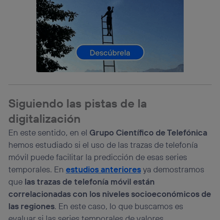
(p. ej., número de teléfono móvil).
Este identificador se asigna a la conexión de internet, por
lo que cualquier persona que conecte su dispositivo y
consienta el uso de la tecnología recibirá el mismo
identificador. Típicamente:
Si utilizas una
conexión de banda ancha
(p. ej., Wi-Fi),
el marketing o análisis se realizará en función de las
actividades de navegación de los miembros del hogar
que hayan dado su consentimiento.
Si utilizas
datos móviles
, el marketing será más
Siguiendo las pistas de la
personalizado, ya que se basará únicamente en la
digitalización
navegación del usuario del móvil.
Puedes gestionar los consentimientos Utiq seleccionando
En este sentido, en el
Grupo Científico de Telefónica
“Administrar Utiq” en la parte inferior de esta página web o
hemos estudiado si el uso de las trazas de telefonía
visitando el
portal de privacidad de Utiq
móvil puede facilitar la predicción de esas series
(“consenthub”)
. Para más información, consulta
la
política de privacidad de Utiq
.
temporales. En
estudios anteriores
ya demostramos
que
las trazas de telefonía móvil están
correlacionadas con los niveles socioeconómicos de
las regiones
. En este caso, lo que buscamos es
evaluar si las series temporales de valores