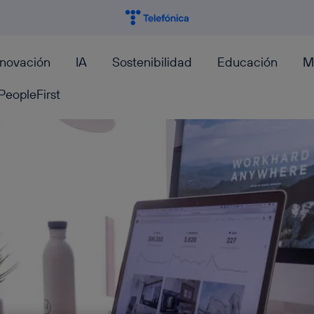
nnovación
IA
Sostenibilidad
Educación
M
PeopleFirst