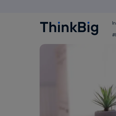
I
Blogthinkbig.com
#