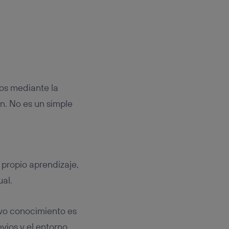
tos mediante la
n. No es un simple
propio aprendizaje,
al.
vo conocimiento es
ios y el entorno.