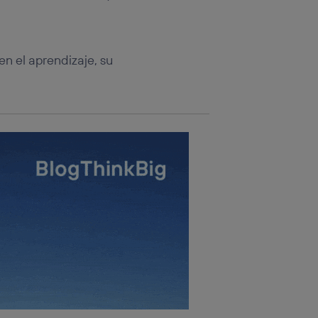
rsona que
tificador.
sis se
en el aprendizaje, su
 hogar que
sará
n la parte
onsenthub”)
.