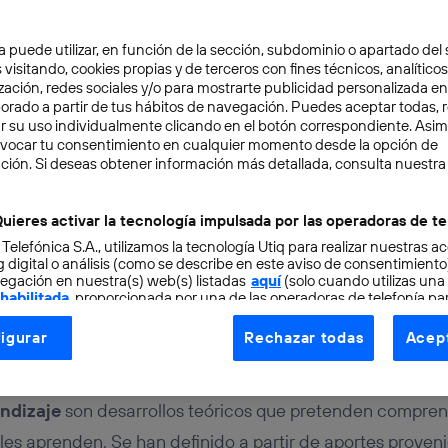
a puede utilizar, en función de la sección, subdominio o apartado del 
 visitando, cookies propias y de terceros con fines técnicos, analíticos
zación, redes sociales y/o para mostrarte publicidad personalizada e
aborado a partir de tus hábitos de navegación. Puedes aceptar todas, 
r su uso individualmente clicando en el botón correspondiente. Asi
evocar tu consentimiento en cualquier momento desde la opción de
ING
4 min
ción. Si deseas obtener información más detallada, consulta nuestra
el aprendizaje y e-learn
uieres activar la tecnología impulsada por las operadoras de te
 Telefónica S.A., utilizamos la tecnología Utiq para realizar nuestras a
a otras modalidades
 digital o análisis (como se describe en este aviso de consentimient
egación en nuestra(s) web(s) listadas
aquí
(solo cuando utilizas una
 habilitada
, proporcionada por una de las operadoras de telefonía par
tu consentimiento en cada página web).
igurar
Rechazar todas
Acept
ogía Utiq está diseñada con la privacidad como prioridad ofreciéndot
ogía utiliza un identificador cifrado creado por tu
operadora de tele
o tu dirección IP y otra información de la cuenta de cliente de telec
endizaje
son desarrollos teóricos que pretenden compren
 a la conexión que utilizas (p. ej., número de teléfono móvil).
s aprenden. Se han definido a partir de aportes provenien