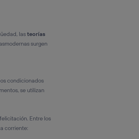
igüedad, las
teorías
oríasmodernas surgen
ejos condicionados
mentos, se utilizan
elicitación. Entre los
a corriente: