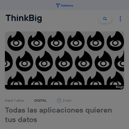
Buscar:
Buscar
Hace 7 años
DIGITAL
3 min
Todas las aplicaciones quieren
tus datos