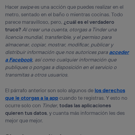
Este identificador se asigna a la conexión de internet, por
Hacer
swipe
es una acción que puedes realizar en el
lo que cualquier persona que conecte su dispositivo y
metro, sentado en el baño o mientras cocinas. Todo
consienta el uso de la tecnología recibirá el mismo
parece maravilloso, pero,
¿cuál es el verdadero
identificador. Típicamente:
truco?
Al crear una cuenta, otorgas a Tinder una
Si utilizas una
conexión de banda ancha
(p. ej., Wi-Fi),
licencia mundial, transferible, y el permiso para
el marketing o análisis se realizará en función de las
actividades de navegación de los miembros del hogar
almacenar, copiar, mostrar, modificar, publicar y
que hayan dado su consentimiento.
distribuir información que nos autorices para
acceder
Si utilizas
datos móviles
, el marketing será más
a Facebook
, así como cualquier información que
personalizado, ya que se basará únicamente en la
publiques o pongas a disposición en el servicio o
navegación del usuario del móvil.
transmitas a otros usuarios.
Puedes gestionar los consentimientos Utiq seleccionando
“Administrar Utiq” en la parte inferior de esta página web o
visitando el
portal de privacidad de Utiq
El párrafo anterior son solo algunos de
los derechos
(“consenthub”)
. Para más información, consulta
que le otorgas a la app
cuando te registras. Y esto no
la
política de privacidad de Utiq
.
ocurre solo con
Tinder
,
todas las aplicaciones
quieren tus datos
, y cuanta más información les des
mejor que mejor.