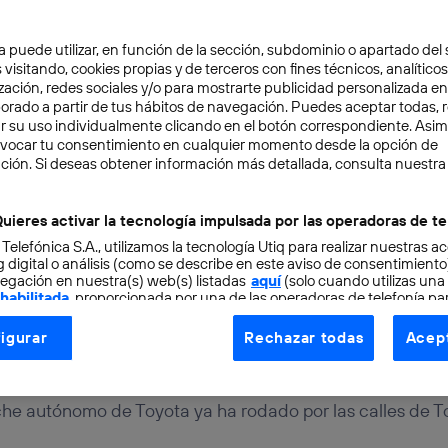
a puede utilizar, en función de la sección, subdominio o apartado del 
 visitando, cookies propias y de terceros con fines técnicos, analíticos
zación, redes sociales y/o para mostrarte publicidad personalizada e
aborado a partir de tus hábitos de navegación. Puedes aceptar todas, 
r su uso individualmente clicando en el botón correspondiente. Asi
evocar tu consentimiento en cualquier momento desde la opción de
URO
3 min
ción. Si deseas obtener información más detallada, consulta nuestra
rueba un coche autónom
uieres activar la tecnología impulsada por las operadoras de te
 Telefónica S.A., utilizamos la tecnología Utiq para realizar nuestras a
 Tokio
 digital o análisis (como se describe en este aviso de consentimient
egación en nuestra(s) web(s) listadas
aquí
(solo cuando utilizas una
 habilitada
, proporcionada por una de las operadoras de telefonía par
tu consentimiento en cada página web).
igurar
Rechazar todas
Acept
ogía Utiq está diseñada con la privacidad como prioridad ofreciéndot
ogía utiliza un identificador cifrado creado por tu
operadora de tele
o tu dirección IP y otra información de la cuenta de cliente de telec
he autónomo de Toyota ya ha rodado por las calles de To
 a la conexión que utilizas (p. ej., número de teléfono móvil).