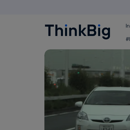
I
Blogthinkbig.com
#