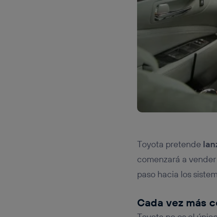
Toyota pretende
lan
comenzará a vender 
paso hacia los sist
Cada vez más c
Toyota no es el únic