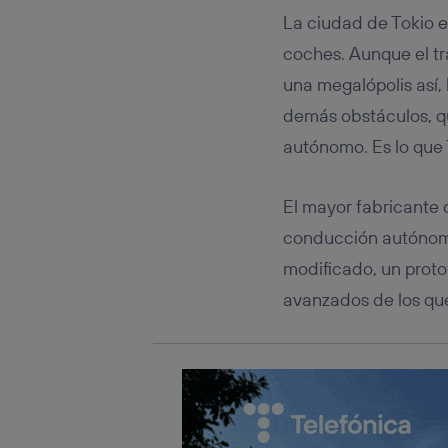
Este iden
La ciudad de Tokio es
conecte s
Típicame
coches. Aunque el tr
Si util
una megalópolis así,
realiz
hayan 
demás obstáculos, q
Si util
autónomo. Es lo que
únicam
Puedes ge
inferior 
El mayor fabricante 
Para más 
conducción autónoma
modificado, un prot
avanzados de los qu