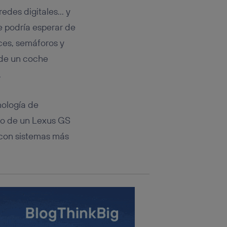
rsona que
redes digitales… y
tificador.
e podría esperar de
sis se
ces, semáforos y
 hogar que
 de un coche
sará
.
n la parte
onsenthub”)
.
nología de
go de un Lexus GS
 con sistemas más