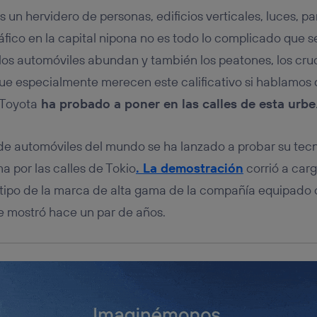
tificador se asigna a la conexión de internet, por lo que cualquier pe
 un hervidero de personas, edificios verticales, luces, pa
u dispositivo y consienta el uso de la tecnología recibirá el mismo iden
nte:
áfico en la capital nipona no es todo lo complicado que s
izas una
conexión de banda ancha
(p. ej., Wi-Fi), el marketing o análi
 los automóviles abundan y también los peatones, los cru
ará en función de las actividades de navegación de los miembros del
dado su consentimiento.
ue especialmente merecen este calificativo si hablamos
izas
datos móviles
, el marketing será más personalizado, ya que se ba
 Toyota
ha probado a poner en las calles de esta urbe
ente en la navegación del usuario del móvil.
stionar los consentimientos Utiq seleccionando “Administrar Utiq” e
de esta página web o visitando el
portal de privacidad de Utiq (“c
de automóviles del mundo se ha lanzado a probar su tec
información, consulta la
política de privacidad de Utiq
.
 por las calles de Tokio
. La demostración
corrió a car
otipo de la marca de alta gama de la compañía equipado
e mostró hace un par de años.