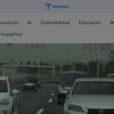
nnovación
IA
Sostenibilidad
Educación
M
PeopleFirst