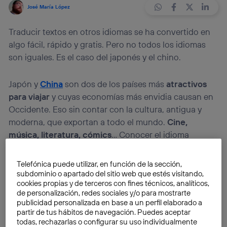
José María López
Traducir textos en otros idiomas se ha convertido en
algo fácil, rápido y gratis. Pero no todos los idiomas
son iguales. Es el caso del japonés y el chino.
Japón y
China
son dos de los países más
atractivos
para viajar
y cuyas economías más envidia causan en
Occidente. Eso sin contar con la cultura, antigua y
moderna, que exportan a todo el mundo.
Cine,
música, literatura, cómics
… Conocer el idioma
japonés y chino resulta de gran importancia para
conocer más de cerca estos dos países.
Telefónica puede utilizar, en función de la sección,
subdominio o apartado del sitio web que estés visitando,
cookies propias y de terceros con fines técnicos, analíticos,
Pero si no dominas ni el japonés ni el chino, no pasa
de personalización, redes sociales y/o para mostrarte
nada. En la actualidad, los traductores online logran
publicidad personalizada en base a un perfil elaborado a
resultados que permiten
leer artículos enteros
con
partir de tus hábitos de navegación. Puedes aceptar
todas, rechazarlas o configurar su uso individualmente
relativa facilidad. Sólo hay que indicar la palabra, frase