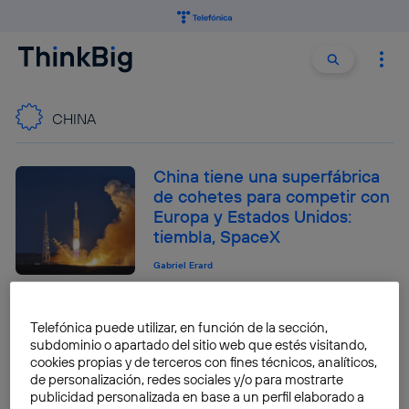
Buscar:
Buscar
CHINA
China tiene una superfábrica
de cohetes para competir con
Europa y Estados Unidos:
tiembla, SpaceX
Gabriel Erard
¿Qué marcas chinas de
Telefónica puede utilizar, en función de la sección,
coches llegan a España en
subdominio o apartado del sitio web que estés visitando,
2026?
cookies propias y de terceros con fines técnicos, analíticos,
de personalización, redes sociales y/o para mostrarte
Quelian Sanz
publicidad personalizada en base a un perfil elaborado a