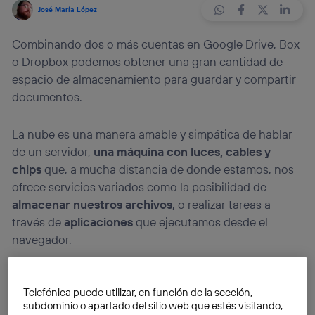
José María López
Combinando dos o más cuentas en Google Drive, Box
o Dropbox podemos obtener una gran cantidad de
espacio de almacenamiento para guardar y compartir
documentos.
La nube es una manera amable y simpática de hablar
de un servidor,
una máquina con luces, cables y
chips
que, a mucha distancia de donde estamos, nos
ofrece servicios variados como la posibilidad de
almacenar nuestros archivos
, o realizar tareas a
través de
aplicaciones
que ejecutamos desde el
navegador.
El coste de estos servidores permite que cualquiera
Telefónica puede utilizar, en función de la sección,
pueda tener
entre 5 y 15 GB gratuitos
para guardar y
subdominio o apartado del sitio web que estés visitando,
compartir archivos. Y por precios asequibles es