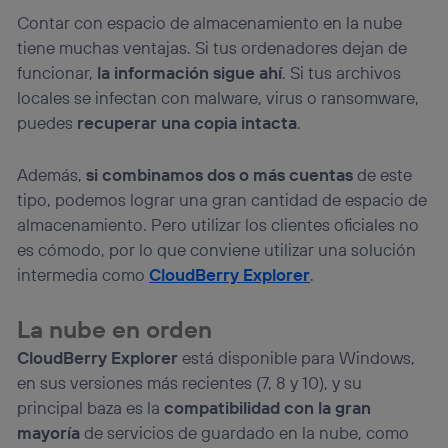
operadora de telefonía
, utilizando tu dirección IP y otra
información de la cuenta de cliente de
Contar con espacio de almacenamiento en la nube
telecomunicaciones vinculada a la conexión que utilizas
tiene muchas ventajas. Si tus ordenadores dejan de
(p. ej., número de teléfono móvil).
funcionar,
la información sigue ahí
. Si tus archivos
Este identificador se asigna a la conexión de internet, por
locales se infectan con malware, virus o ransomware,
lo que cualquier persona que conecte su dispositivo y
puedes
recuperar una copia intacta
.
consienta el uso de la tecnología recibirá el mismo
identificador. Típicamente:
Si utilizas una
conexión de banda ancha
(p. ej., Wi-Fi),
Además,
si combinamos dos o más cuentas
de este
el marketing o análisis se realizará en función de las
tipo, podemos lograr una gran cantidad de espacio de
actividades de navegación de los miembros del hogar
almacenamiento. Pero utilizar los clientes oficiales no
que hayan dado su consentimiento.
es cómodo, por lo que conviene utilizar una solución
Si utilizas
datos móviles
, el marketing será más
personalizado, ya que se basará únicamente en la
intermedia como
CloudBerry Explorer
.
navegación del usuario del móvil.
Puedes gestionar los consentimientos Utiq seleccionando
La nube en orden
“Administrar Utiq” en la parte inferior de esta página web o
visitando el
portal de privacidad de Utiq
CloudBerry Explorer
está disponible para Windows,
(“consenthub”)
. Para más información, consulta
en sus versiones más recientes (7, 8 y 10), y su
la
política de privacidad de Utiq
.
principal baza es la
compatibilidad con la gran
mayoría
de servicios de guardado en la nube, como