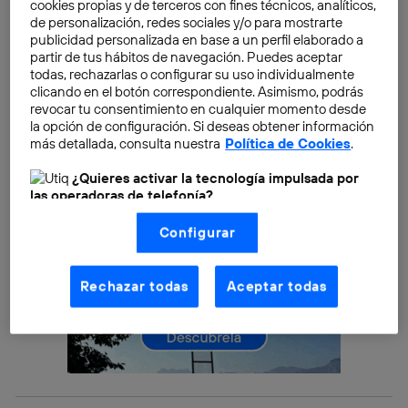
cookies propias y de terceros con fines técnicos, analíticos,
posible contar con
entre 100 GB y 1 TB de espacio
de personalización, redes sociales y/o para mostrarte
publicidad personalizada en base a un perfil elaborado a
para empresas de todo tipo.
partir de tus hábitos de navegación. Puedes aceptar
todas, rechazarlas o configurar su uso individualmente
clicando en el botón correspondiente. Asimismo, podrás
revocar tu consentimiento en cualquier momento desde
la opción de configuración. Si deseas obtener información
más detallada, consulta nuestra
Política de Cookies
.
¿Quieres activar la tecnología impulsada por
las operadoras de telefonía?
Nosotros, Telefónica S.A., utilizamos la tecnología Utiq para
Configurar
realizar nuestras acciones de marketing digital o análisis
(como se describe en este aviso de consentimiento)
basadas en tu navegación en nuestra(s) web(s)
listadas
aquí
(solo cuando utilizas una
conexión a
Rechazar todas
Aceptar todas
internet habilitada
, proporcionada por una de las
operadoras de telefonía participantes, y otorgas tu
consentimiento en cada página web).
La tecnología Utiq está diseñada con la privacidad como
prioridad ofreciéndote elección y control.
La tecnología utiliza un identificador cifrado creado por tu