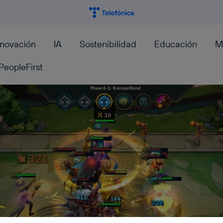
nnovación
IA
Sostenibilidad
Educación
M
PeopleFirst