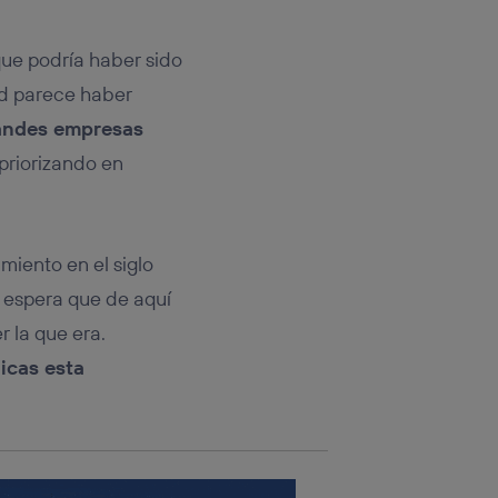
tificador.
que podría haber sido
sis se
 hogar que
ad parece haber
randes empresas
sará
 priorizando en
n la parte
onsenthub”)
.
miento en el siglo
 espera que de aquí
r la que era.
icas esta