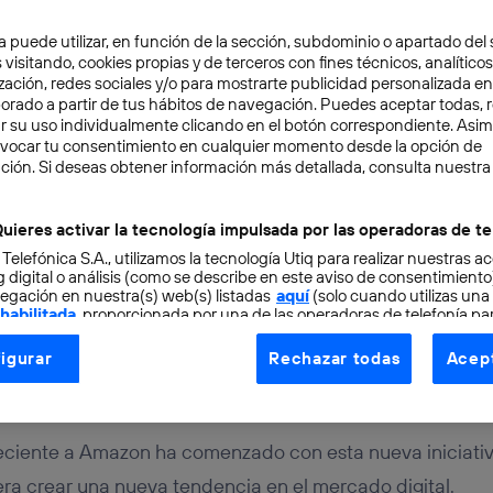
a puede utilizar, en función de la sección, subdominio o apartado del 
 visitando, cookies propias y de terceros con fines técnicos, analíticos
zación, redes sociales y/o para mostrarte publicidad personalizada e
aborado a partir de tus hábitos de navegación. Puedes aceptar todas, 
r su uso individualmente clicando en el botón correspondiente. Asi
evocar tu consentimiento en cualquier momento desde la opción de
ción. Si deseas obtener información más detallada, consulta nuestra
TAL
2 min
omienza a transmitir co
uieres activar la tecnología impulsada por las operadoras de te
 Telefónica S.A., utilizamos la tecnología Utiq para realizar nuestras a
 digital o análisis (como se describe en este aviso de consentimient
o para suscriptores
egación en nuestra(s) web(s) listadas
aquí
(solo cuando utilizas una
 habilitada
, proporcionada por una de las operadoras de telefonía par
tu consentimiento en cada página web).
igurar
Rechazar todas
Acept
ogía Utiq está diseñada con la privacidad como prioridad ofreciéndot
ogía utiliza un identificador cifrado creado por tu
operadora de tele
o tu dirección IP y otra información de la cuenta de cliente de telec
ciente a Amazon ha comenzado con esta nueva iniciativa
 a la conexión que utilizas (p. ej., número de teléfono móvil).
tificador se asigna a la conexión de internet, por lo que cualquier pe
era crear una nueva tendencia en el mercado digital.