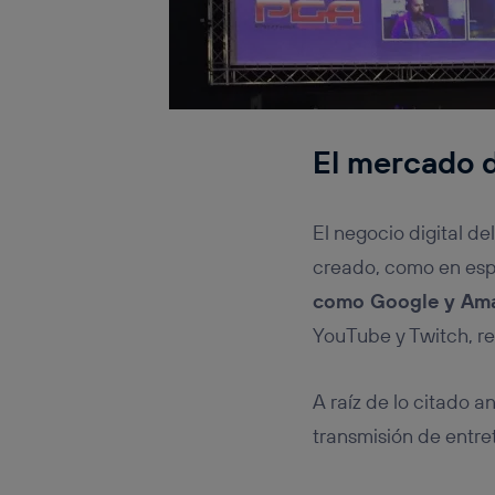
El mercado d
El negocio digital d
creado, como en es
como Google y Ama
YouTube y Twitch, r
A raíz de lo citado 
transmisión de entr