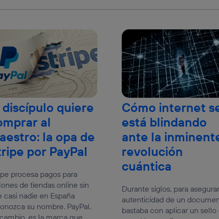
 discípulo quiere
Cómo internet s
omprar al
está blindando
aestro: la opa de
ante la inminent
tripe por PayPal
revolución
cuántica
ipe procesa pagos para
lones de tiendas online sin
Durante siglos, para asegurar
 casi nadie en España
autenticidad de un docume
onozca su nombre. PayPal,
bastaba con aplicar un sello
cambio, es la marca que...