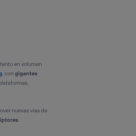
s tanto en volumen
g
, con
gigantes
plataformas,
mover nuevas vías de
iptores
.