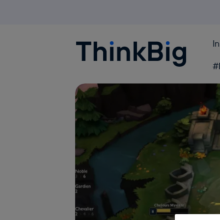
I
Blogthinkbig.com
#