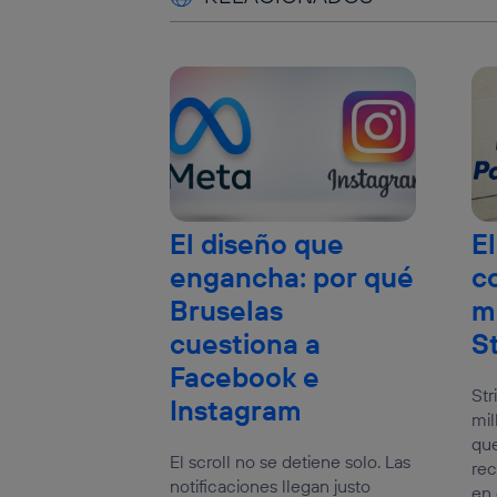
El diseño que
El
engancha: por qué
c
Bruselas
m
cuestiona a
S
Facebook e
Str
Instagram
mil
que
El scroll no se detiene solo. Las
rec
notificaciones llegan justo
en 