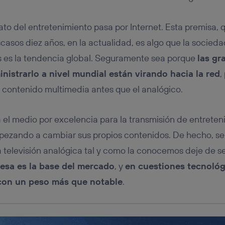
u dispositivo y consienta el uso de la tecnología recibirá el mismo iden
nte:
ato del entretenimiento pasa por Internet. Esta premisa, 
izas una
conexión de banda ancha
(p. ej., Wi-Fi), el marketing o análi
ará en función de las actividades de navegación de los miembros del
scasos diez años, en la actualidad, es algo que la socied
dado su consentimiento.
s es la tendencia global. Seguramente sea porque
las g
izas
datos móviles
, el marketing será más personalizado, ya que se ba
ente en la navegación del usuario del móvil.
istrarlo a nivel mundial están virando hacia la red
,
stionar los consentimientos Utiq seleccionando “Administrar Utiq” e
 contenido multimedia antes que el analógico.
de esta página web o visitando el
portal de privacidad de Utiq (“c
información, consulta la
política de privacidad de Utiq
.
a el medio por excelencia para la transmisión de entreteni
pezando a cambiar sus propios contenidos. De hecho, se
a televisión analógica tal y como la conocemos deje de se
 esa es la base del mercado
, y
en cuestiones tecnológ
con un peso más que notable
.