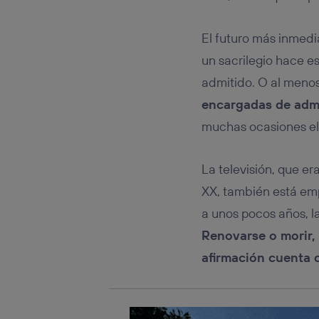
conecte s
Típicame
El futuro más inmedi
Si util
realiz
un sacrilegio hace e
hayan 
admitido. O al meno
Si util
únicam
encargadas de admin
Puedes ge
muchas ocasiones el
inferior 
Para más 
La televisión, que er
XX, también está em
a unos pocos años, l
Renovarse o morir,
afirmación cuenta 