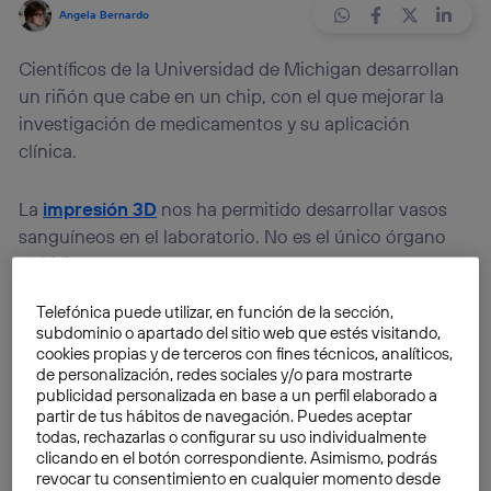
Angela Bernardo
Científicos de la Universidad de Michigan desarrollan
un riñón que cabe en un chip, con el que mejorar la
investigación de medicamentos y su aplicación
clínica.
La
impresión 3D
nos ha permitido desarrollar vasos
sanguíneos en el laboratorio. No es el único órgano
artificial que el ser humano ha logrado crear fuera del
organismo. Los cultivos celulares están detrás de la
Telefónica puede utilizar, en función de la sección,
fabricación de «
minihígados
«, que nos permiten soñar
subdominio o apartado del sitio web que estés visitando,
con un futuro donde podamos generar
órganos o
cookies propias y de terceros con fines técnicos, analíticos,
tejidos a la carta
. Y aunque este objetivo está lejos de
de personalización, redes sociales y/o para mostrarte
publicidad personalizada en base a un perfil elaborado a
convertirse en la realidad, las investigaciones tratan
partir de tus hábitos de navegación. Puedes aceptar
de avanzar para mejorar los trasplantes y otras áreas
todas, rechazarlas o configurar su uso individualmente
de la medicina.
clicando en el botón correspondiente. Asimismo, podrás
revocar tu consentimiento en cualquier momento desde