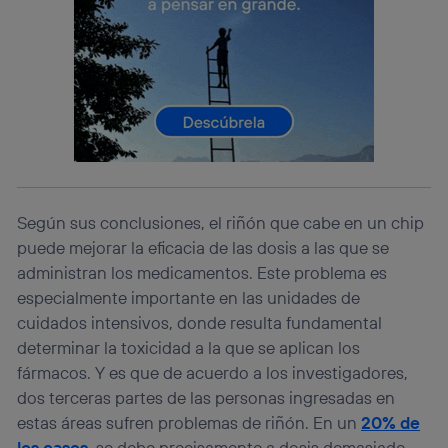
identificador. Típicamente:
Si utilizas una
conexión de banda ancha
(p. ej., Wi-Fi),
el marketing o análisis se realizará en función de las
actividades de navegación de los miembros del hogar
que hayan dado su consentimiento.
Si utilizas
datos móviles
, el marketing será más
personalizado, ya que se basará únicamente en la
navegación del usuario del móvil.
Puedes gestionar los consentimientos Utiq seleccionando
“Administrar Utiq” en la parte inferior de esta página web o
Según sus conclusiones, el riñón que cabe en un chip
visitando el
portal de privacidad de Utiq
(“consenthub”)
. Para más información, consulta
puede mejorar la eficacia de las dosis a las que se
la
política de privacidad de Utiq
.
administran los medicamentos. Este problema es
especialmente importante en las unidades de
cuidados intensivos, donde resulta fundamental
determinar la toxicidad a la que se aplican los
fármacos. Y es que de acuerdo a los investigadores,
dos terceras partes de las personas ingresadas en
estas áreas sufren problemas de riñón. En un
20% de
los casos
, se debe precisamente a dosis demasiado