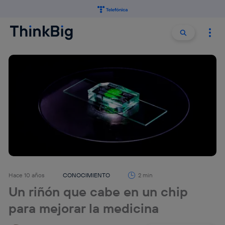
Buscar:
Buscar
Hace 10 años
CONOCIMIENTO
2 min
Un riñón que cabe en un chip
para mejorar la medicina