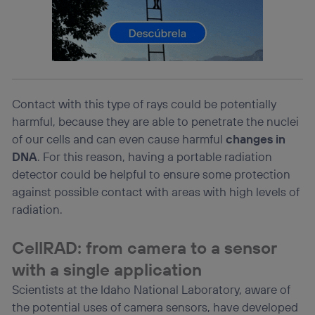
consienta el uso de la tecnología recibirá el mismo
identificador. Típicamente:
Si utilizas una
conexión de banda ancha
(p. ej., Wi-Fi),
el marketing o análisis se realizará en función de las
actividades de navegación de los miembros del hogar
que hayan dado su consentimiento.
Si utilizas
datos móviles
, el marketing será más
Contact with this type of rays could be potentially
personalizado, ya que se basará únicamente en la
harmful, because they are able to penetrate the nuclei
navegación del usuario del móvil.
of our cells and can even cause harmful
changes in
Puedes gestionar los consentimientos Utiq seleccionando
DNA
. For this reason, having a portable radiation
“Administrar Utiq” en la parte inferior de esta página web o
visitando el
portal de privacidad de Utiq
detector could be helpful to ensure some protection
(“consenthub”)
. Para más información, consulta
against possible contact with areas with high levels of
la
política de privacidad de Utiq
.
radiation.
CellRAD: from camera to a sensor
with a single application
Scientists at the Idaho National Laboratory, aware of
the potential uses of camera sensors, have developed