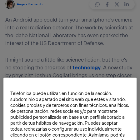
Angela Bernardo
An Android app could turn your smartphone's camera
into a real radiation detector. The work by scientists at
the Idaho National Laboratory has even sparked the
interest of the US Department of Defense.
It might sound a little like science fiction, but there’s
no stopping the progress of
technology
. A new study
by physicist Joshua Cogliati brings us one step closer
to a promising future
in which mobile devices
will be
used for a lot more than sending and receiving
Telefónica puede utilizar, en función de la sección,
messages. Of course, we’re already accustomed to
subdominio o apartado del sitio web que estés visitando,
cookies propias y de terceros con fines técnicos, analíticos,
this reality, in which smartphones show off their
de personalización, redes sociales y/o para mostrarte
“intelligence” every day, but this time, Cogliati has
publicidad personalizada en base a un perfil elaborado a
confirmed that the camera of these terminals could be
partir de tus hábitos de navegación. Puedes aceptar
todas, rechazarlas o configurar su uso individualmente
used as a radiation detector.
clicando en el botón correspondiente. Asimismo, podrás