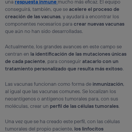
una
respuesta inmune
mucho más eficaz. El equipo
actividades de navegación de los miembros del hogar
que hayan dado su consentimiento.
conseguirá, también, que se
acelere el proceso de
creación de las vacunas
, y ayudará a encontrar los
Si utilizas
datos móviles
, el marketing será más
personalizado, ya que se basará únicamente en la
componentes necesarios para
crear nuevas vacunas
navegación del usuario del móvil.
que aún no han sido desarrolladas.
Puedes gestionar los consentimientos Utiq seleccionando
“Administrar Utiq” en la parte inferior de esta página web o
Actualmente, los grandes avances en este campo se
visitando el
portal de privacidad de Utiq
(“consenthub”)
. Para más información, consulta
centran en
la identificación de las mutaciones únicas
la
política de privacidad de Utiq
.
de cada paciente
, para conseguir
atacarlo con un
tratamiento personalizado que resulta más exitoso
.
Las vacunas funcionan como forma de
inmunización
,
al igual que las vacunas comunes. Se localizan los
neoantígenos o antígenos tumorales para, con sus
moléculas, crear un
perfil de las células tumorales
.
Una vez que se ha creado este perfil, con las células
tumorales del propio paciente,
los linfocitos