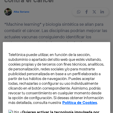
Alba Soriano
*Machine learning* y biología sintética se alían para
combatir el cáncer. Las disciplinas podrían mejorar las
actuales vacunas consiguiendo identificar los
antígenos tumorales de forma más efectiva.
Telefónica puede utilizar, en función de la sección,
La compañía
Helix Nanotechnologies
ha recibido una
subdominio o apartado del sitio web que estés visitando,
donación de
Schmidt Futures
para llevar a cabo una
cookies propias y de terceros con fines técnicos, analíticos,
iniciativa que acelerará los procesos de creación de
de personalización, redes sociales y/o para mostrarte
publicidad personalizada en base a un perfil elaborado a
vacunas personalizadas contra el cáncer
.
partir de tus hábitos de navegación. Puedes aceptar
todas, rechazarlas o configurar su uso individualmente
clicando en el botón correspondiente. Asimismo, podrás
La compañía, tecnológica y científica, colaborará con
revocar tu consentimiento en cualquier momento desde
el
laboratorio Hacohen
y el
Instituto Parker
,
la opción de configuración. Si deseas obtener información
combinando
biología
y
machine learning
para mejorar
más detallada, consulta nuestra
Política de Cookies
.
el diseño actual de las
vacunas
.
¿Quieres activar la tecnología impulsada por