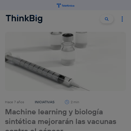
Buscar:
Buscar
Hace 7 años
INICIATIVAS
2 min
Machine learning y biología
sintética mejorarán las vacunas
contra el cáncer