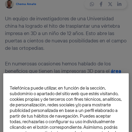
Chema Amate
Un equipo de investigadores de una Universidad
china ha logrado el hito de trasplantar una vértebra
impresa en 3D a un niño de 12 años. Esto abre las
puertas a cientos de nuevas posibilidades en el campo
de las ortopedias.
En numerosas ocasiones hemos hablado de los
beneficios que tienen las impresoras 3D para el
área
de la medicina
. Avances que hasta hace unos pocos
años hubieran parecido el argumento de cualquier
Telefónica puede utilizar, en función de la sección,
película de ciencia ficción. Sin embargo, esta realidad
subdominio o apartado del sitio web que estés visitando,
cookies propias y de terceros con fines técnicos, analíticos,
ya tangible ha permitido que se acabe de publicar un
de personalización, redes sociales y/o para mostrarte
nuevo hito en el área de los implantes y ortopedias.
publicidad personalizada en base a un perfil elaborado a
Según publica la
revista Forbes
, un equipo de
partir de tus hábitos de navegación. Puedes aceptar
todas, rechazarlas o configurar su uso individualmente
médicos de la
Pekin University
han implantado
clicando en el botón correspondiente. Asimismo, podrás
exitosamente
la primera vértebra impresa en 3D en