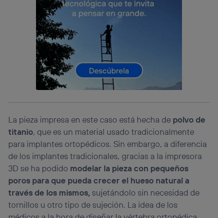
consienta el uso de la tecnología recibirá el mismo
identificador. Típicamente:
Si utilizas una
conexión de banda ancha
(p. ej., Wi-Fi),
el marketing o análisis se realizará en función de las
actividades de navegación de los miembros del hogar
que hayan dado su consentimiento.
Si utilizas
datos móviles
, el marketing será más
personalizado, ya que se basará únicamente en la
navegación del usuario del móvil.
Puedes gestionar los consentimientos Utiq seleccionando
“Administrar Utiq” en la parte inferior de esta página web o
visitando el
portal de privacidad de Utiq
La pieza impresa en este caso está hecha de
polvo de
(“consenthub”)
. Para más información, consulta
titanio
, que es un material usado tradicionalmente
la
política de privacidad de Utiq
.
para implantes ortopédicos. Sin embargo, a diferencia
de los implantes tradicionales, gracias a la impresora
3D se ha podido
modelar la pieza con pequeños
poros para que pueda crecer el hueso natural a
través de los mismos,
sujetándolo sin necesidad de
tornillos u otro tipo de sujeción. La idea de los
médicos a la hora de diseñar la vértebra ortopédica