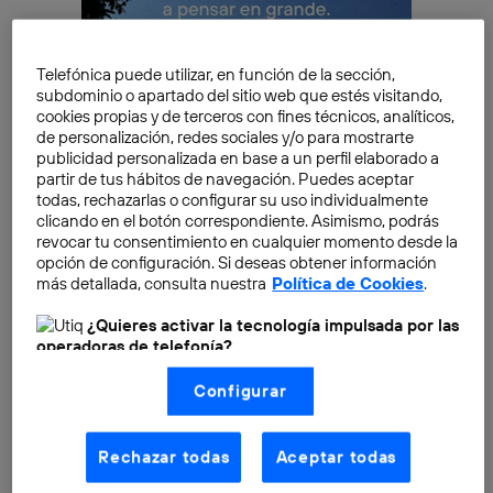
Telefónica puede utilizar, en función de la sección,
subdominio o apartado del sitio web que estés visitando,
cookies propias y de terceros con fines técnicos, analíticos,
de personalización, redes sociales y/o para mostrarte
publicidad personalizada en base a un perfil elaborado a
partir de tus hábitos de navegación. Puedes aceptar
todas, rechazarlas o configurar su uso individualmente
clicando en el botón correspondiente. Asimismo, podrás
revocar tu consentimiento en cualquier momento desde la
Un artículo de la revista
Nature,
del 6 de marzo de
opción de configuración. Si deseas obtener información
2023, revela los hallazgos encontrados sobre el
más detallada, consulta nuestra
Política de Cookies
.
entrenamiento de la inteligencia artificial que mapea
¿Quieres activar la tecnología impulsada por las
firmas biológicas. Este estudio suministra
evidencia
operadoras de telefonía?
de vida pasada o presente
.
Nosotros, Telefónica S.A., utilizamos la tecnología Utiq para
Configurar
realizar nuestras acciones de marketing digital o análisis
(como se describe en este aviso de consentimiento)
Las
firmas biológicas
son cualquier característica,
basadas en tu navegación en nuestra(s) web(s)
elemento, molécula, sustancia o rasgo, empleada
listadas
aquí
(solo cuando utilizas una
conexión a
Rechazar todas
Aceptar todas
internet habilitada
, proporcionada por una de las
como evidencia de vida. De manera que antes de
operadoras de telefonía participantes, y otorgas tu