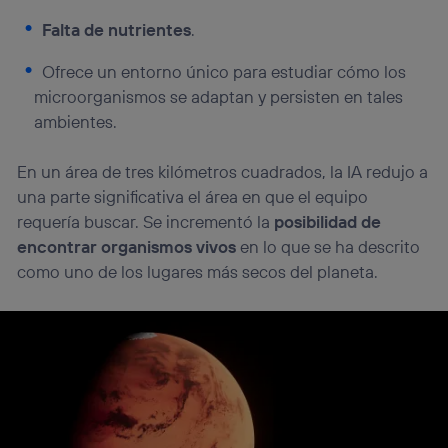
visitando el
portal de privacidad de Utiq
Falta de nutrientes
.
(“consenthub”)
. Para más información, consulta
la
política de privacidad de Utiq
.
Ofrece un entorno único para estudiar cómo los
microorganismos se adaptan y persisten en tales
ambientes.
En un área de tres kilómetros cuadrados, la IA redujo a
una parte significativa el área en que el equipo
requería buscar. Se incrementó la
posibilidad de
encontrar organismos vivos
en lo que se ha descrito
como uno de los lugares más secos del planeta.