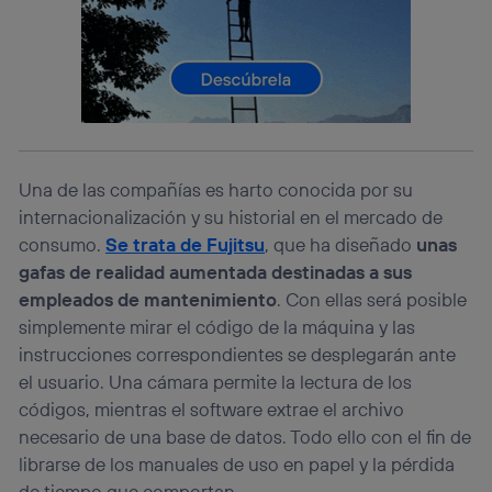
telecomunicaciones vinculada a la conexión que utilizas
(p. ej., número de teléfono móvil).
Este identificador se asigna a la conexión de internet, por
lo que cualquier persona que conecte su dispositivo y
consienta el uso de la tecnología recibirá el mismo
identificador. Típicamente:
Si utilizas una
conexión de banda ancha
(p. ej., Wi-Fi),
el marketing o análisis se realizará en función de las
Una de las compañías es harto conocida por su
actividades de navegación de los miembros del hogar
que hayan dado su consentimiento.
internacionalización y su historial en el mercado de
Si utilizas
datos móviles
, el marketing será más
consumo.
Se trata de Fujitsu
, que ha diseñado
unas
personalizado, ya que se basará únicamente en la
gafas de realidad aumentada destinadas a sus
navegación del usuario del móvil.
empleados de mantenimiento
. Con ellas será posible
Puedes gestionar los consentimientos Utiq seleccionando
simplemente mirar el código de la máquina y las
“Administrar Utiq” en la parte inferior de esta página web o
instrucciones correspondientes se desplegarán ante
visitando el
portal de privacidad de Utiq
(“consenthub”)
. Para más información, consulta
el usuario. Una cámara permite la lectura de los
la
política de privacidad de Utiq
.
códigos, mientras el software extrae el archivo
necesario de una base de datos. Todo ello con el fin de
librarse de los manuales de uso en papel y la pérdida
de tiempo que comportan.