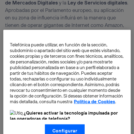
de Mercados Digitales
y la
Ley de Servicios digitales
.
Aprobadas por el Parlamento europeo, su aplicación
en su zona de influencia influirá en la manera que
tienen de operar gigantes de Internet como Amazon,
Google, Meta (antes Facebook), Microsoft o Apple,
entre otros.
Telefónica puede utilizar, en función de la sección,
subdominio o apartado del sitio web que estés visitando,
cookies propias y de terceros con fines técnicos, analíticos,
de personalización, redes sociales y/o para mostrarte
publicidad personalizada en base a un perfil elaborado a
partir de tus hábitos de navegación. Puedes aceptar
todas, rechazarlas o configurar su uso individualmente
clicando en el botón correspondiente. Asimismo, podrás
revocar tu consentimiento en cualquier momento desde
la opción de configuración. Si deseas obtener información
más detallada, consulta nuestra
Política de Cookies
.
¿Quieres activar la tecnología impulsada por
las operadoras de telefonía?
Nosotros, Telefónica S.A., utilizamos la tecnología Utiq para
Configurar
realizar nuestras acciones de marketing digital o análisis