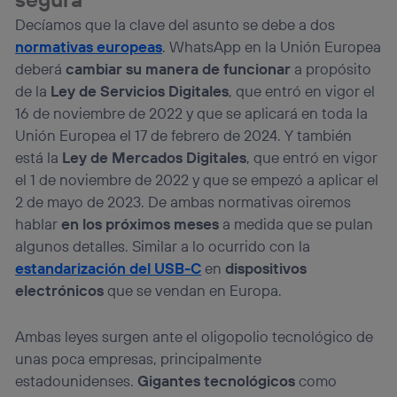
personalizado, ya que se basará únicamente en la
navegación del usuario del móvil.
Decíamos que la clave del asunto se debe a dos
normativas europeas
. WhatsApp en la Unión Europea
Puedes gestionar los consentimientos Utiq seleccionando
“Administrar Utiq” en la parte inferior de esta página web o
deberá
cambiar su manera de funcionar
a propósito
visitando el
portal de privacidad de Utiq
de la
Ley de Servicios Digitales
, que entró en vigor el
(“consenthub”)
. Para más información, consulta
16 de noviembre de 2022 y que se aplicará en toda la
la
política de privacidad de Utiq
.
Unión Europea el 17 de febrero de 2024. Y también
está la
Ley de Mercados Digitales
, que entró en vigor
el 1 de noviembre de 2022 y que se empezó a aplicar el
2 de mayo de 2023. De ambas normativas oiremos
hablar
en los próximos meses
a medida que se pulan
algunos detalles. Similar a lo ocurrido con la
estandarización del USB-C
en
dispositivos
electrónicos
que se vendan en Europa.
Ambas leyes surgen ante el oligopolio tecnológico de
unas poca empresas, principalmente
estadounidenses.
Gigantes tecnológicos
como