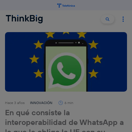
Buscar:
Buscar
Hace 3 años
INNOVACIÓN
6 min
En qué consiste la
interoperabilidad de WhatsApp a
la que le obliga la UE con su