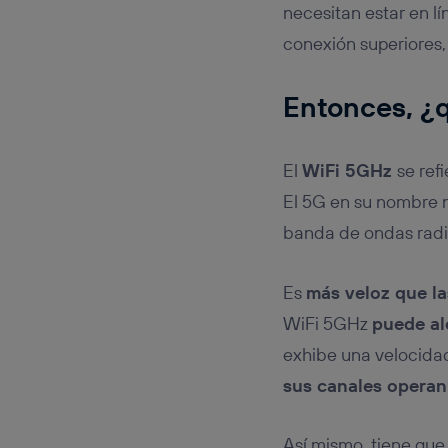
necesitan estar en l
conexión superiores,
Entonces, ¿q
El
WiFi 5GHz
se ref
El 5G en su nombre no
banda de ondas radia
Es
más veloz que l
WiFi 5GHz
puede al
exhibe una velocida
sus canales opera
Así mismo, tiene que