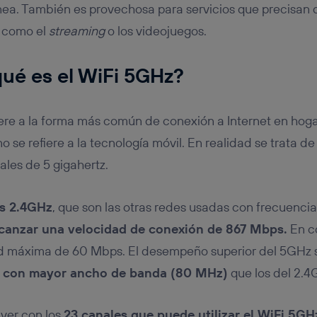
ínea. También es provechosa para servicios que precisan
 como el
streaming
o los videojuegos.
ué es el WiFi 5GHz?
iere a la forma más común de conexión a Internet en hoga
 se refiere a la tecnología móvil. En realidad se trata de
les de 5 gigahertz.
as 2.4GHz
, que son las otras redes usadas con frecuencia
canzar una velocidad de conexión de 867 Mbps.
En co
d máxima de 60 Mbps. El desempeño superior del 5GHz s
n con mayor ancho de banda (80 MHz)
que los del 2.4
 ver con los
23 canales que puede utilizar el WiFi 5GH