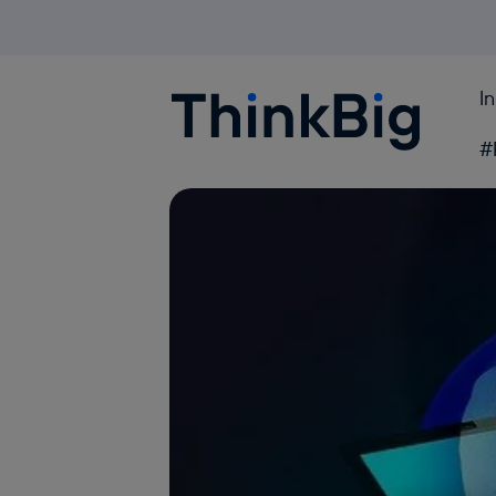
I
Blogthinkbig.com
#