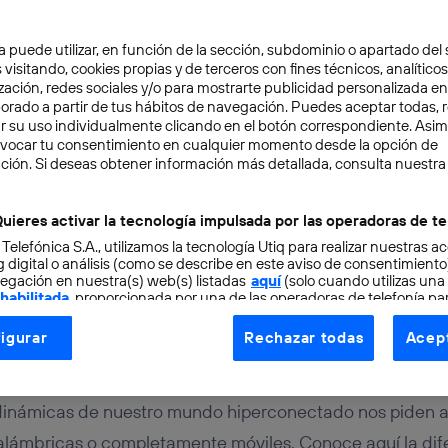
a puede utilizar, en función de la sección, subdominio o apartado del 
 visitando, cookies propias y de terceros con fines técnicos, analíticos
zación, redes sociales y/o para mostrarte publicidad personalizada e
aborado a partir de tus hábitos de navegación. Puedes aceptar todas, 
r su uso individualmente clicando en el botón correspondiente. Asi
evocar tu consentimiento en cualquier momento desde la opción de
ción. Si deseas obtener información más detallada, consulta nuestra
4 min
y WiFi 5GHz: ¿cuál es la
uieres activar la tecnología impulsada por las operadoras de te
 Telefónica S.A., utilizamos la tecnología Utiq para realizar nuestras a
 WiFi disponible?
 digital o análisis (como se describe en este aviso de consentimient
egación en nuestra(s) web(s) listadas
aquí
(solo cuando utilizas una
 habilitada
, proporcionada por una de las operadoras de telefonía par
tu consentimiento en cada página web).
igurar
Rechazar todas
Acept
ogía Utiq está diseñada con la privacidad como prioridad ofreciéndot
ogía utiliza un identificador cifrado creado por tu
operadora de tele
o tu dirección IP y otra información de la cuenta de cliente de telec
 dinámicas de nuestro mundo hiperconectado nos piden a
 a la conexión que utilizas (p. ej., número de teléfono móvil).
alámbricas o completamente móviles. Conoce aquí la dif