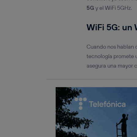
Este iden
conecte s
5G
y el WiFi 5GHz.
Típicame
Si util
WiFi 5G: un 
realiz
hayan 
Si util
Cuando nos hablan de
únicam
Puedes ge
tecnología promete 
inferior 
asegura una mayor c
Para más 