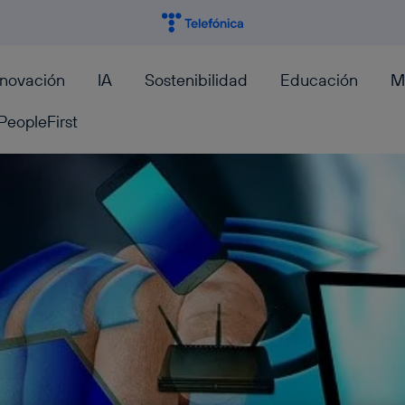
nnovación
IA
Sostenibilidad
Educación
M
PeopleFirst