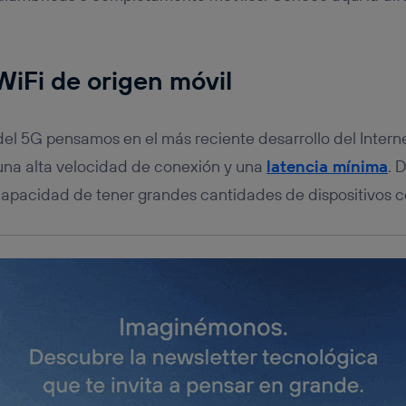
tificador se asigna a la conexión de internet, por lo que cualquier pe
u dispositivo y consienta el uso de la tecnología recibirá el mismo iden
nte:
izas una
conexión de banda ancha
(p. ej., Wi-Fi), el marketing o análi
WiFi de origen móvil
ará en función de las actividades de navegación de los miembros del
dado su consentimiento.
izas
datos móviles
, el marketing será más personalizado, ya que se ba
l 5G pensamos en el más reciente desarrollo del Interne
ente en la navegación del usuario del móvil.
stionar los consentimientos Utiq seleccionando “Administrar Utiq” e
una alta velocidad de conexión y una
latencia mínima
. 
de esta página web o visitando el
portal de privacidad de Utiq (“c
apacidad de tener grandes cantidades de dispositivos c
información, consulta la
política de privacidad de Utiq
.