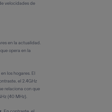
 de velocidades de
res en la actualidad.
 que opera en la
 en los hogares. El
ntraste, el 2.4GHz
e relaciona con que
GHz (40 MHz).
z.
En contraste, el