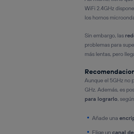
WiFi 2.4GHz dispone
los hornos microonda
Sin embargo, las
red
problemas para super
más lentas, pero lleg
Recomendacione
Aunque el 5GHz no p
GHz. Además, es pos
para lograrlo
, segú
Añade una
encri
Elige un
canal de