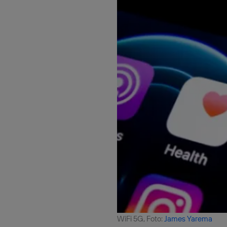
WiFi 5G, Foto:
James Yarema