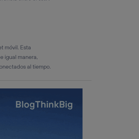
rsona que
tificador.
sis se
 hogar que
sará
t móvil. Esta
n la parte
De igual manera,
onsenthub”)
.
onectados al tiempo.