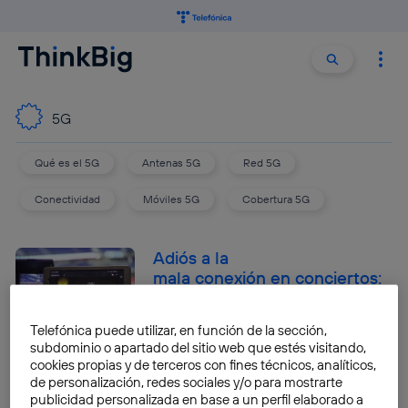
Buscar:
Buscar
5G
Qué es el 5G
Antenas 5G
Red 5G
Conectividad
Móviles 5G
Cobertura 5G
Adiós a la
mala conexión en conciertos:
Telefónica despliega el
5G más rápido de
Telefónica puede utilizar, en función de la sección,
España en el Movistar Arena
subdominio o apartado del sitio web que estés visitando,
cookies propias y de terceros con fines técnicos, analíticos,
Daniel Ruiz-Gopegui
de personalización, redes sociales y/o para mostrarte
publicidad personalizada en base a un perfil elaborado a