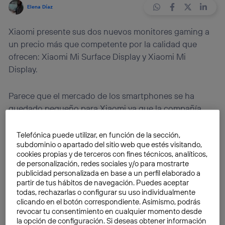
Elena Díaz
Xiaomi presente sus dos nuevos monitores gaming a
un precio más que competente por la calidad que
ofrecen: Xiaomi Mi Surface Display y Xiaomi Mi
Display.
Parece que el mercado de los smartphones se ha
quedado pequeño para Xiaomi ya que la compañía
china ha decidido, desde hace algún tiempo,
comenzar a desarrollar nuevos gadgets par el hogar.
Telefónica puede utilizar, en función de la sección,
subdominio o apartado del sitio web que estés visitando,
cookies propias y de terceros con fines técnicos, analíticos,
Con el objetivo de competir con empresas como
de personalización, redes sociales y/o para mostrarte
Samsung o LG,
Xiaomi acaba de lanzar oficialmente
publicidad personalizada en base a un perfil elaborado a
partir de tus hábitos de navegación. Puedes aceptar
en el mercado de China dos nuevos monitores para
todas, rechazarlas o configurar su uso individualmente
gaming a un precio más que competente por la
clicando en el botón correspondiente. Asimismo, podrás
calidad que ofrecen
.
revocar tu consentimiento en cualquier momento desde
la opción de configuración. Si deseas obtener información