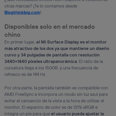
otras marcas? ¡Te lo contamos desde
Si utilizas una
conexión de banda ancha
(p. ej., Wi-Fi),
el marketing o análisis se realizará en función de las
Blogthinkbig.com
!
actividades de navegación de los miembros del hogar
que hayan dado su consentimiento.
Disponibles solo en el mercado
Si utilizas
datos móviles
, el marketing será más
personalizado, ya que se basará únicamente en la
chino
navegación del usuario del móvil.
En primer lugar,
el Mi Surface Display es el monitor
Puedes gestionar los consentimientos Utiq seleccionando
más atractivo de los dos ya que mantiene un diseño
“Administrar Utiq” en la parte inferior de esta página web o
curvo y 34 pulgadas de pantalla con resolución
visitando el
portal de privacidad de Utiq
(“consenthub”)
. Para más información, consulta
3440×1440 píxeles ultrapanorámica
. El ratio de la
la
política de privacidad de Utiq
.
curvatura llega a los 1500R, y una frecuencia de
refresco es de 144 Hz.
Por otra parte, la pantalla también es compatible con
AMD FreeSync e incorpora un modo sin luz azul para
evitar el cansancio de la vista a la hora de utilizar el
monitor. El espectro de color es de 121% sRGB e
integra un pie para que
el usuario pueda ajustar la