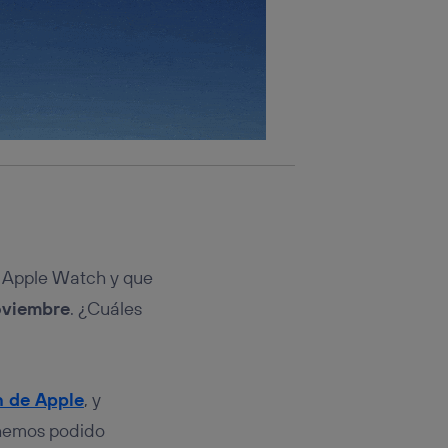
al Apple Watch y que
oviembre
. ¿Cuáles
h de Apple
, y
 hemos podido