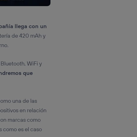
pañía llega con un
atería de 420 mAh y
rno.
 Bluetooth, WiFi y
ndremos que
como una de las
ositivos en relación
r con marcas como
s como es el caso