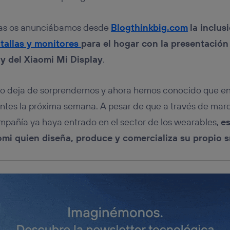
tificador se asigna a la conexión de internet, por lo que cualquier pe
u dispositivo y consienta el uso de la tecnología recibirá el mismo iden
nte:
ías os anunciábamos desde
Blogthinkbig.com
la inclus
izas una
conexión de banda ancha
(p. ej., Wi-Fi), el marketing o análi
tallas y monitores
para el hogar con la presentación 
ará en función de las actividades de navegación de los miembros del
dado su consentimiento.
 y del Xiaomi Mi Display
.
izas
datos móviles
, el marketing será más personalizado, ya que se ba
ente en la navegación del usuario del móvil.
o deja de sorprendernos y ahora hemos conocido que en
stionar los consentimientos Utiq seleccionando “Administrar Utiq” e
de esta página web o visitando el
portal de privacidad de Utiq (“c
igentes la próxima semana. A pesar de que a través de mar
información, consulta la
política de privacidad de Utiq
.
ompañía ya haya entrado en el sector de los wearables,
es
omi quien diseña, produce y comercializa su propio