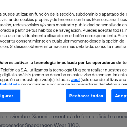
a puede utilizar, en función de la sección, subdominio o apartado del 
 visitando, cookies propias y de terceros con fines técnicos, analíticos
zación, redes sociales y/o para mostrarte publicidad personalizada e
aborado a partir de tus hábitos de navegación. Puedes aceptar todas, 
r su uso individualmente clicando en el botón correspondiente. Asi
evocar tu consentimiento en cualquier momento desde la opción de
TAL
2 min
ción. Si deseas obtener información más detallada, consulta nuestra
nzará su propio reloj int
uieres activar la tecnología impulsada por las operadoras de te
 Telefónica S.A., utilizamos la tecnología Utiq para realizar nuestras a
h
 digital o análisis (como se describe en este aviso de consentimient
egación en nuestra(s) web(s) listadas
aquí
(solo cuando utilizas una
 habilitada
, proporcionada por una de las operadoras de telefonía par
tu consentimiento en cada página web).
igurar
Rechazar todas
Acept
ogía Utiq está diseñada con la privacidad como prioridad ofreciéndot
ogía utiliza un identificador cifrado creado por tu
operadora de tele
o tu dirección IP y otra información de la cuenta de cliente de telec
de noviembre, Xiaomi presentará de forma oficial su nuevo
 a la conexión que utilizas (p. ej., número de teléfono móvil).
 procesador Snapdragon Wear 3100.