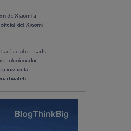
rsona que
tificador.
ión de Xiaomi al
sis se
oficial del Xiaomi
 hogar que
sará
trará en el mercado
n la parte
onsenthub”)
.
cas relacionadas,
ta vez es la
 smartwatch
.