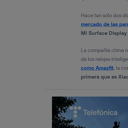
Este iden
conecte s
Típicame
Hace tan sólo dos d
Si util
mercado de las pan
realiz
hayan 
Mi Surface Display
Si util
únicam
La compañía china n
Puedes ge
inferior 
de los relojes intel
Para más 
como Amazfit
, la c
primera que es Xia