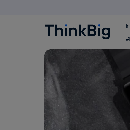
I
Blogthinkbig.com
#