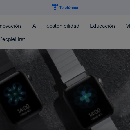
nnovación
IA
Sostenibilidad
Educación
M
PeopleFirst