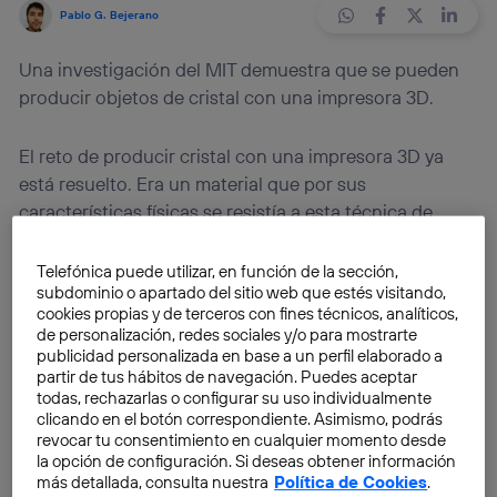
Pablo G. Bejerano
Una investigación del MIT demuestra que se pueden
producir objetos de cristal con una impresora 3D.
El reto de producir cristal con una impresora 3D ya
está resuelto. Era un material que por sus
características físicas se resistía a esta técnica de
fabricación. Su abundancia en los objetos
manufacturados que utilizamos cotidianamente hacía
Telefónica puede utilizar, en función de la sección,
subdominio o apartado del sitio web que estés visitando,
que
su producción fuera una necesidad
, como si
cookies propias y de terceros con fines técnicos, analíticos,
faltara algo para que de verdad despegara la
de personalización, redes sociales y/o para mostrarte
impresión 3D. Ni que decir tiene siguen faltando
publicidad personalizada en base a un perfil elaborado a
partir de tus hábitos de navegación. Puedes aceptar
piezas para que la tecnología progrese en su
todas, rechazarlas o configurar su uso individualmente
adopción, pero poco a poco se van encontrando
clicando en el botón correspondiente. Asimismo, podrás
estas piezas… o imprimiendo.
revocar tu consentimiento en cualquier momento desde
la opción de configuración. Si deseas obtener información
más detallada, consulta nuestra
Política de Cookies
.
Una investigación del MIT ha logrado resolver el