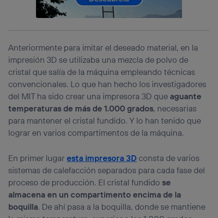
el marketing o análisis se realizará en función de las
actividades de navegación de los miembros del hogar
que hayan dado su consentimiento.
Si utilizas
datos móviles
, el marketing será más
Anteriormente para imitar el deseado material, en la
personalizado, ya que se basará únicamente en la
navegación del usuario del móvil.
impresión 3D se utilizaba una mezcla de polvo de
cristal que salía de la máquina empleando técnicas
Puedes gestionar los consentimientos Utiq seleccionando
“Administrar Utiq” en la parte inferior de esta página web o
convencionales. Lo que han hecho los investigadores
visitando el
portal de privacidad de Utiq
del MIT ha sido crear una impresora 3D que
aguante
(“consenthub”)
. Para más información, consulta
temperaturas de más de 1.000 grados
, necesarias
la
política de privacidad de Utiq
.
para mantener el cristal fundido. Y lo han tenido que
lograr en varios compartimentos de la máquina.
En primer lugar
esta impresora 3D
consta de varios
sistemas de calefacción separados para cada fase del
proceso de producción. El cristal fundido
se
almacena en un compartimento encima de la
boquilla
. De ahí pasa a la boquilla, donde se mantiene