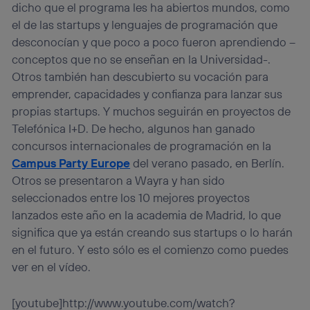
(p. ej., número de teléfono móvil).
dicho que el programa les ha abiertos mundos, como
el de las startups y lenguajes de programación que
Este identificador se asigna a la conexión de internet, por
lo que cualquier persona que conecte su dispositivo y
desconocían y que poco a poco fueron aprendiendo –
consienta el uso de la tecnología recibirá el mismo
conceptos que no se enseñan en la Universidad-.
identificador. Típicamente:
Otros también han descubierto su vocación para
Si utilizas una
conexión de banda ancha
(p. ej., Wi-Fi),
emprender, capacidades y confianza para lanzar sus
el marketing o análisis se realizará en función de las
actividades de navegación de los miembros del hogar
propias startups. Y muchos seguirán en proyectos de
que hayan dado su consentimiento.
Telefónica I+D. De hecho, algunos han ganado
Si utilizas
datos móviles
, el marketing será más
concursos internacionales de programación en la
personalizado, ya que se basará únicamente en la
Campus Party Europe
del verano pasado, en Berlín.
navegación del usuario del móvil.
Otros se presentaron a Wayra y han sido
Puedes gestionar los consentimientos Utiq seleccionando
seleccionados entre los 10 mejores proyectos
“Administrar Utiq” en la parte inferior de esta página web o
visitando el
portal de privacidad de Utiq
lanzados este año en la academia de Madrid, lo que
(“consenthub”)
. Para más información, consulta
significa que ya están creando sus startups o lo harán
la
política de privacidad de Utiq
.
en el futuro. Y esto sólo es el comienzo como puedes
ver en el vídeo.
[youtube]http://www.youtube.com/watch?