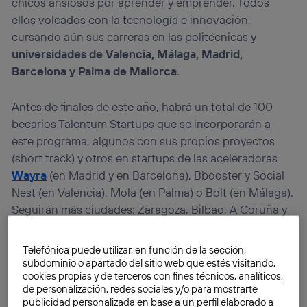
chicos ansiosos por aprender y emprender. Todos
ellos volcados con la tecnología e innovación,
cursando aún sus carreras en las politécnicas y
universidades de Valencia, Málaga, Madrid,
Barcelona y Palma de Mallorca
.
Antes de finales de este año, habrá un total de 100
becarios Talentum Startups que se incorporarán a
este programa, algunos con sus propios proyectos
(short track) y otros en startups de las aceleradoras
Wayra
(en Madrid y en Barcelona), Bbooster y Social
Nest (en Valencia), Mola (en Palma) o Bolt (en Málaga).
Seguirán más ciudades: Zaragoza, Bilbao, A Coruña y
Vigo, para estimular a jóvenes con talento,
programadores y desarrolladores apasionados por la
Telefónica puede utilizar, en función de la sección,
tecnología
, a impulsar sus proyectos y capacidades
subdominio o apartado del sitio web que estés visitando,
cookies propias y de terceros con fines técnicos, analíticos,
en entornos de alto emprendimiento.
de personalización, redes sociales y/o para mostrarte
publicidad personalizada en base a un perfil elaborado a